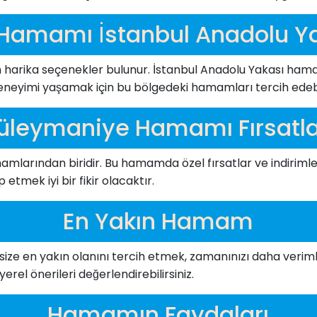
 Hamamı İstanbul Anadolu Y
 harika seçenekler bulunur. İstanbul Anadolu Yakası hamam
deneyimi yaşamak için bu bölgedeki hamamları tercih edebil
üleymaniye Hamamı Fırsatla
larından biridir. Bu hamamda özel fırsatlar ve indirimle
 etmek iyi bir fikir olacaktır.
En Yakın Hamam
ze en yakın olanını tercih etmek, zamanınızı daha verimli 
el önerileri değerlendirebilirsiniz.
Hamamın Faydaları