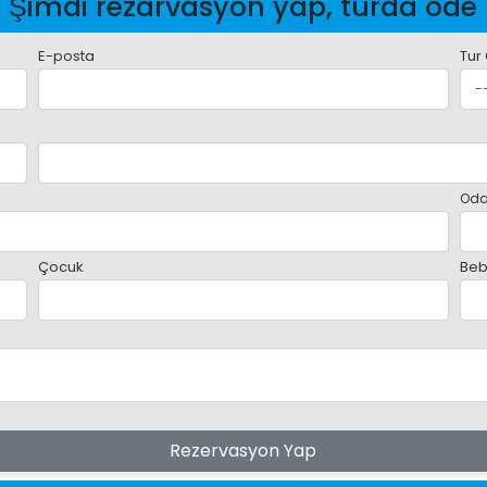
Şimdi rezarvasyon yap, turda öde
E-posta
Tur
Oda
Çocuk
Beb
Rezervasyon Yap