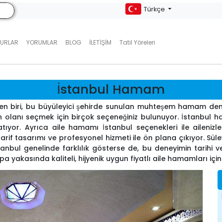
Türkçe
TURLAR
YORUMLAR
BLOG
İLETIŞIM
Tatil Yöreleri
İstanbul Hamam
en biri, bu büyüleyici şehirde sunulan muhteşem hamam deney
olanı seçmek için birçok seçeneğiniz bulunuyor. İstanbul ha
yor. Ayrıca aile hamamı İstanbul seçenekleri ile ailenizle bir
if tasarımı ve profesyonel hizmeti ile ön plana çıkıyor. Sül
anbul genelinde farklılık gösterse de, bu deneyimin tarihi ve
 yakasında kaliteli, hijyenik uygun fiyatlı aile hamamları için 