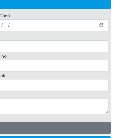
 Günü
 no
ek