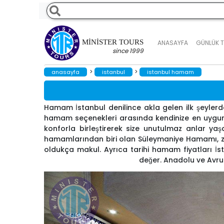
MINISTER TOURS
ANASAYFA
GÜNLÜK 
since 1999
>
>
anasayfa
i̇stanbul
i̇stanbul hamam
Hamam İstanbul denilince akla gelen ilk şeylerd
hamam seçenekleri arasında kendinize en uygun 
konforla birleştirerek size unutulmaz anlar yaşatı
hamamlarından biri olan Süleymaniye Hamamı, zar
oldukça makul. Ayrıca tarihi hamam fiyatları İst
değer. Anadolu ve Avrupa