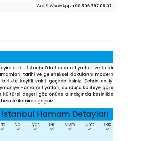
+90 506 787 09 07
Call & WhatsApp
imleridir. İstanbul'da hamam fiyatları ve farklı
mamları, tarihi ve geleneksel dokularını modern
likte keyifli vakit geçirebilirsiniz. Şehrin en iyi
eymaniye Hamamı fiyatları, sunduğu kaliteye göre
 kültürel değeri göz önüne alındığında kesinlikle
bizimle iletişime geçiniz
İstanbul Hamam Detayları
Pzt
Sal
Çar
Per
Cum
Cmt
Paz