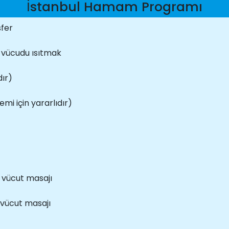
İstanbul Hamam Programı
sfer
a vücudu ısıtmak
dır)
emi için yararlıdır)
 vücut masajı
vücut masajı