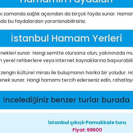
zamanda sağlık açısından da birçok fayda sunar. Hamamın 
nda bu faydalardan yararlanabilirsiniz.
İstanbul Hamam Yerleri
kleri sunar. Hangi semtte olursanız olun, yakınınızda mut
n yerel rehberlere veya internet kaynaklarına başvurabilir
ngin kültürel mirası ile buluşmanın harika bir yoludur. 
ek sunar. Hangi hamamı tercih ederseniz edin, rahatlay
İncelediğiniz benzer turlar burada
İstanbul çıkışlı Pamukkale turu
Fiyat:
₺9600