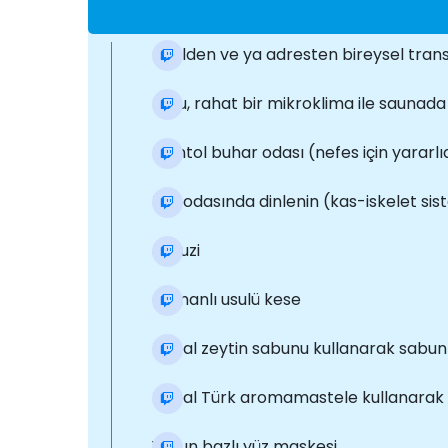
Otelden ve ya adresten bireysel tran
Kuru, rahat bir mikroklima ile saunad
Mentol buhar odası (nefes için yararlı
Tuz odasında dinlenin (kas-iskelet sist
Jakuzi
Osmanlı usulü kese
Doğal zeytin sabunu kullanarak sabun
Doğal Türk aromamastele kullanarak 
Yosun bazlı yüz maskesi