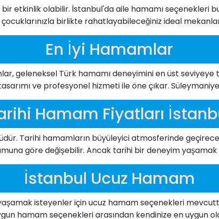
 bir etkinlik olabilir. İstanbul'da aile hamamı seçenekleri 
 çocuklarınızla birlikte rahatlayabileceğiniz ideal mekanlar
En İyi Hamamlar
lar, geleneksel Türk hamamı deneyimini en üst seviyeye t
asarımı ve profesyonel hizmeti ile öne çıkar. Süleymaniy
arihi Hamam Fiyatları İstanb
 ünlüdür. Tarihi hamamların büyüleyici atmosferinde geçirec
una göre değişebilir. Ancak tarihi bir deneyim yaşamak ist
İstanbul Ucuz Hamam
yaşamak isteyenler için ucuz hamam seçenekleri mevcuttu
ul uygun hamam seçenekleri arasından kendinize en uygun olan