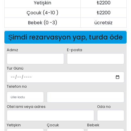
Yetişkin
₺2200
Çocuk (4-10 )
₺2200
Bebek (0 -3)
ücretsiz
Şimdi rezarvasyon yap, turda öde
Adınız
E-posta
Tur Günü
Telefon no
Otel ismi veya adres
Oda no
Yetişkin
Çocuk
Bebek