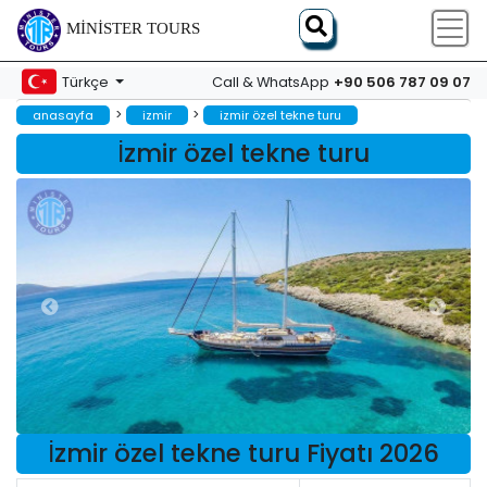
MINISTER TOURS
+90 506 787 09 07
Türkçe
Call & WhatsApp
>
>
anasayfa
i̇zmir
i̇zmir özel tekne turu
İzmir özel tekne turu
İzmir özel tekne turu Fiyatı 2026