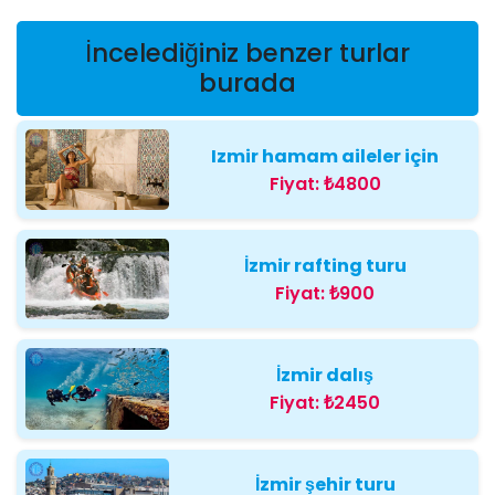
İncelediğiniz benzer turlar
burada
Izmir hamam aileler için
Fiyat:
₺4800
İzmir rafting turu
Fiyat:
₺900
İzmir dalış
Fiyat:
₺2450
İzmir şehir turu