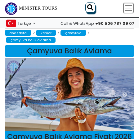
MINISTER TOURS
+90 506 787 09 07
Türkçe
Call & WhatsApp
>
>
>
anasayfa
kemer
çamyuva
çamyuva balık avlama
Çamyuva Balık Avlama
Çamyuva Balık Avlama Fiyatı 2026