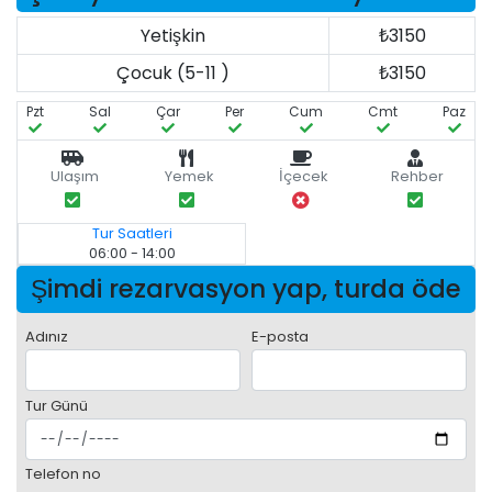
Yetişkin
₺3150
Çocuk (5-11 )
₺3150
Pzt
Sal
Çar
Per
Cum
Cmt
Paz
Ulaşım
Yemek
İçecek
Rehber
Tur Saatleri
06:00 - 14:00
Şimdi rezarvasyon yap, turda öde
Adınız
E-posta
Tur Günü
Telefon no