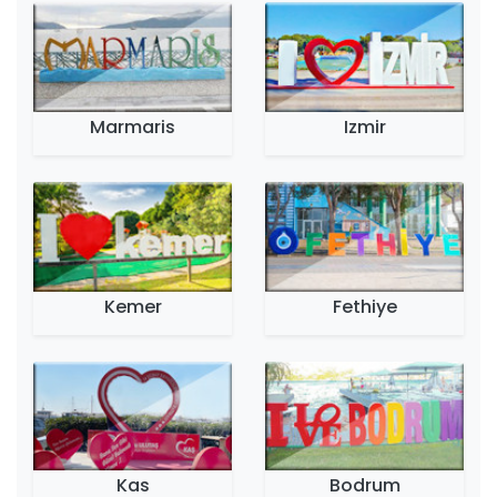
Marmaris
Izmir
Kemer
Fethiye
Kas
Bodrum