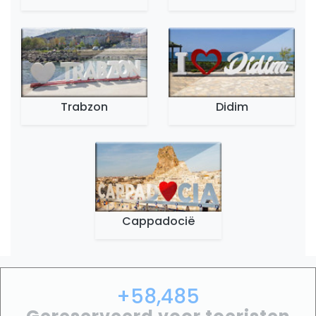
Trabzon
Didim
Cappadocië
+58,485