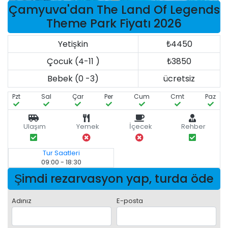
Çamyuva'dan The Land Of Legends
Theme Park Fiyatı 2026
Yetişkin
₺4450
Çocuk (4-11 )
₺3850
Bebek (0 -3)
ücretsiz
Pzt
Sal
Çar
Per
Cum
Cmt
Paz
Ulaşım
Yemek
İçecek
Rehber
Tur Saatleri
09:00 - 18:30
Şimdi rezarvasyon yap, turda öde
Adınız
E-posta