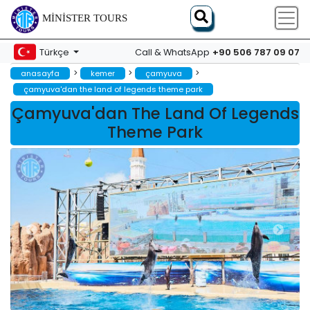
MINISTER TOURS
+90 506 787 09 07
Türkçe
Call & WhatsApp
>
>
>
anasayfa
kemer
çamyuva
çamyuva'dan the land of legends theme park
Çamyuva'dan The Land Of Legends
Theme Park