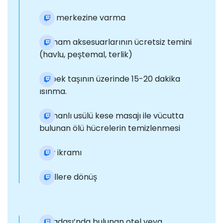
Spa merkezine varma
Hamam aksesuarlarının ücretsiz temini
(havlu, peştemal, terlik)
Göbek taşının üzerinde 15-20 dakika
ısınma.
Osmanlı usülü kese masajı ile vücutta
bulunan ölü hücrelerin temizlenmesi
Çay ikramı
Otellere dönüş
Kuşadası’nda bulunan otel veya