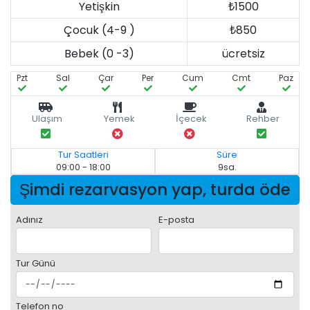
Yetişkin
₺1500
Çocuk (4-9 )
₺850
Bebek (0 -3)
ücretsiz
Pzt
Sal
Çar
Per
Cum
Cmt
Paz
Ulaşım
Yemek
İçecek
Rehber
Tur Saatleri
Süre
09:00 - 18:00
9sa.
Şimdi rezarvasyon yap, turda öde
Adınız
E-posta
Tur Günü
Telefon no