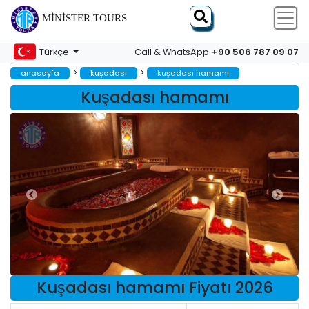
MINISTER TOURS
+90 506 787 09 07
Türkçe
Call & WhatsApp
>
>
anasayfa
kuşadası
kuşadası hamamı
Kuşadası hamamı
Kuşadası hamamı Fiyatı 2026