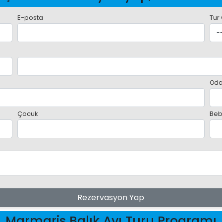
E-posta
Tur
Oda
Çocuk
Beb
Rezervasyon Yap
Marmaris Balık Avı Turu Programı