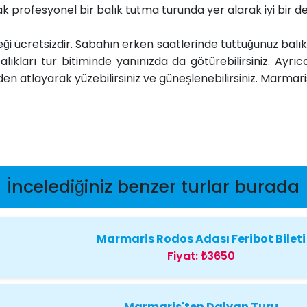
ak profesyonel bir balık tutma turunda yer alarak iyi bir 
ücretsizdir. Sabahın erken saatlerinde tuttuğunuz balıkl
balıkları tur bitiminde yanınızda da götürebilirsiniz. Ayr
 atlayarak yüzebilirsiniz ve güneşlenebilirsiniz. Marmaris ta
İncelediğiniz benzer turlar burada
Marmaris Rodos Adası Feribot Bileti
Fiyat:
₺3650
Marmaris'ten Dalyan Turu