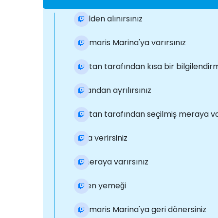
Otelden alınırsınız
Marmaris Marina'ya varırsınız
Kaptan tarafından kısa bir bilgilendir
Limandan ayrılırsınız
Kaptan tarafından seçilmiş meraya var
Mola verirsiniz
2. meraya varırsınız
Öğlen yemeği
Marmaris Marina'ya geri dönersiniz