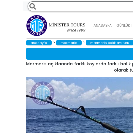
MINISTER TOURS
ANASAYFA
GÜNLÜK 
since 1999
>
>
anasayfa
marmaris
marmaris balık avı turu
Marmaris açıklarında farklı koylarda farklı balık
olarak tu