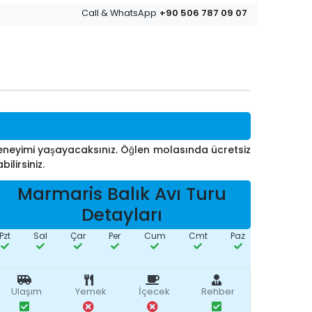
+90 506 787 09 07
Call & WhatsApp
 deneyimi yaşayacaksınız. Öğlen molasında ücretsiz
ilirsiniz.
Marmaris Balık Avı Turu
Detayları
Pzt
Sal
Çar
Per
Cum
Cmt
Paz
Ulaşım
Yemek
İçecek
Rehber