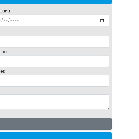
 Günü
 no
ek