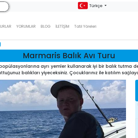
Türkçe
TURLAR
YORUMLAR
BLOG
İLETIŞIM
Tatil Yöreleri
Marmaris Balık Avı Turu
 popülasyonlarına ayrı yemler kullanarak iyi bir balık tutma
ttuğunuz balıkları yiyeceksiniz. Çocuklarınız ile katılım sağlayab