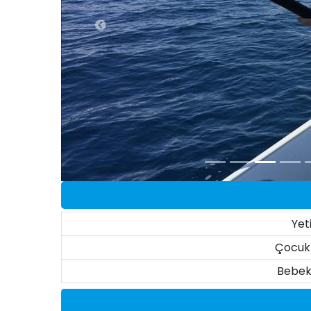
Yet
Çocuk 
Bebek