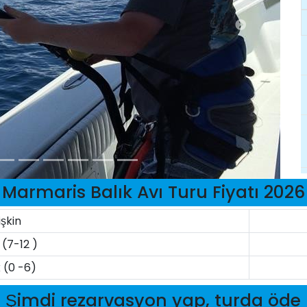
Marmaris Balık Avı Turu Fiyatı 2026
işkin
(7-12 )
 (0 -6)
Şimdi rezarvasyon yap, turda öde