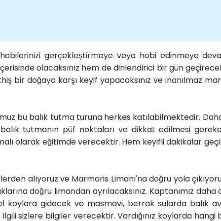
e hobilerinizi gerçekleştirmeye veya hobi edinmeye dev
 içerisinde olacaksınız hem de dinlendirici bir gün geçirec
üthiş bir doğaya karşı keyif yapacaksınız ve inanılmaz man
uz bu balık tutma turuna herkes katılabilmektedir. Daha ön
, balık tutmanın püf noktaları ve dikkat edilmesi gereke
lı olarak eğitimde verecektir. Hem keyifli dakikalar geçir
yerlerden alıyoruz ve Marmaris Limanı'na doğru yola çıkıyo
klarına doğru limandan ayrılacaksınız. Kaptanımız daha
el koylara gidecek ve masmavi, berrak sularda balık a
li sizlere bilgiler verecektir. Vardığınız koylarda hangi b