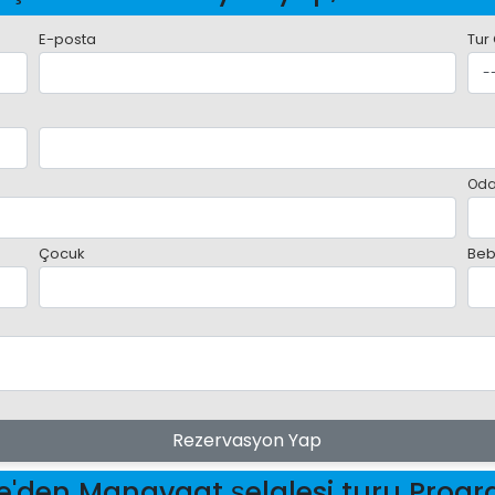
E-posta
Tur
Oda
Çocuk
Beb
Rezervasyon Yap
e'den Manavgat şelalesi turu Prog