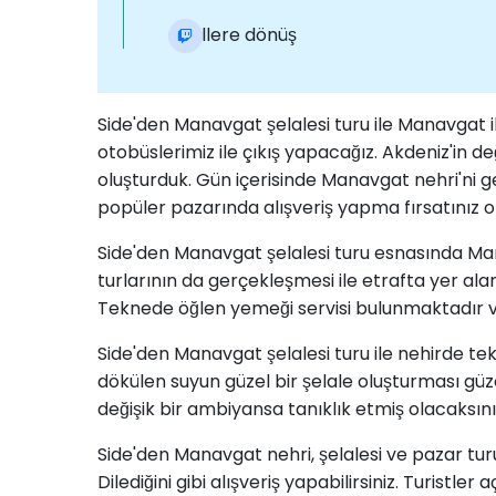
Otellere dönüş
Side'den Manavgat şelalesi turu ile Manavgat il
otobüslerimiz ile çıkış yapacağız. Akdeniz'in d
oluşturduk. Gün içerisinde Manavgat nehri'ni ge
popüler pazarında alışveriş yapma fırsatınız o
Side'den Manavgat şelalesi turu esnasında Man
turlarının da gerçekleşmesi ile etrafta yer alan
Teknede öğlen yemeği servisi bulunmaktadır ve
Side'den Manavgat şelalesi turu ile nehirde te
dökülen suyun güzel bir şelale oluşturması gü
değişik bir ambiyansa tanıklık etmiş olacaksını
Side'den Manavgat nehri, şelalesi ve pazar turu
Dilediğini gibi alışveriş yapabilirsiniz. Turist