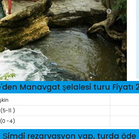
e'den Manavgat şelalesi turu Fiyatı 
şkin
(5-11 )
(0 -4)
Şimdi rezarvasyon yap, turda öde