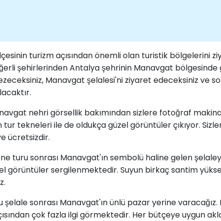
çesinin turizm açısından önemli olan turistik bölgelerini zi
eğerli şehirlerinden Antalya şehrinin Manavgat bölgesinde 
zeceksiniz, Manavgat şelalesi'ni ziyaret edeceksiniz ve son 
lacaktır.
avgat nehri görsellik bakımından sizlere fotoğraf makinal
 tur tekneleri ile de oldukça güzel görüntüler çıkıyor. Siz
 ücretsizdir.
kne turu sonrası Manavgat'ın sembolü haline gelen şelaleyi
zel görüntüler sergilenmektedir. Suyun birkaç santim yüks
z.
 şelale sonrası Manavgat'ın ünlü pazar yerine varacağız. B
ler açısından çok fazla ilgi görmektedir. Her bütçeye uygun 