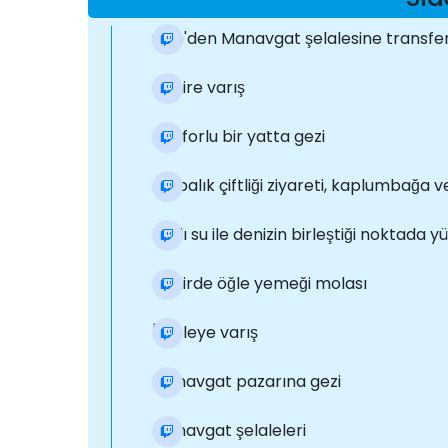
Side'den Manavgat şelalesine transfe
Nehire varış
Konforlu bir yatta gezi
Alabalık çiftliği ziyareti, kaplumbağa 
Tatlı su ile denizin birleştiği noktada
Nehirde öğle yemeği molası
İskeleye varış
Manavgat pazarına gezi
Manavgat şelaleleri