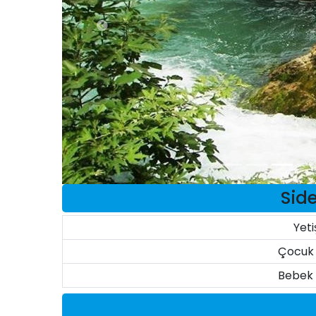
Sid
Yeti
Çocuk 
Bebek 