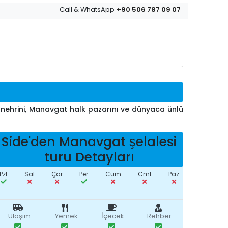
+90 506 787 09 07
Call & WhatsApp
 nehrini, Manavgat halk pazarını ve dünyaca ünlü
Side'den Manavgat şelalesi
turu Detayları
Pzt
Sal
Çar
Per
Cum
Cmt
Paz
Ulaşım
Yemek
İçecek
Rehber