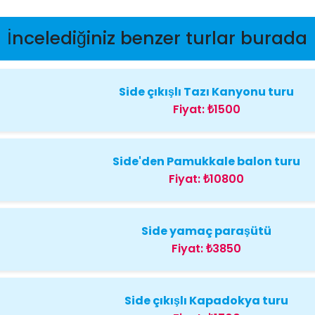
İncelediğiniz benzer turlar burada
Side çıkışlı Tazı Kanyonu turu
Fiyat:
₺1500
Side'den Pamukkale balon turu
Fiyat:
₺10800
Side yamaç paraşütü
Fiyat:
₺3850
Side çıkışlı Kapadokya turu