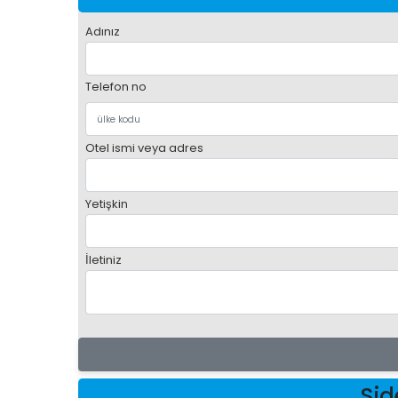
Adınız
Telefon no
Otel ismi veya adres
Yetişkin
İletiniz
Sid