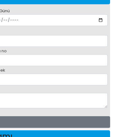
 Günü
 no
ek
ramı