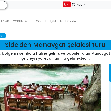
Türkçe
TURLAR
YORUMLAR
BLOG
İLETIŞIM
Tatil Yöreleri
ru
Side'den Manavgat şelalesi turu
ak bölgenin sembolü haline gelmiş ve popüler olan Manavgat
şelaleyi ziyaret anlamına gelmektedir.