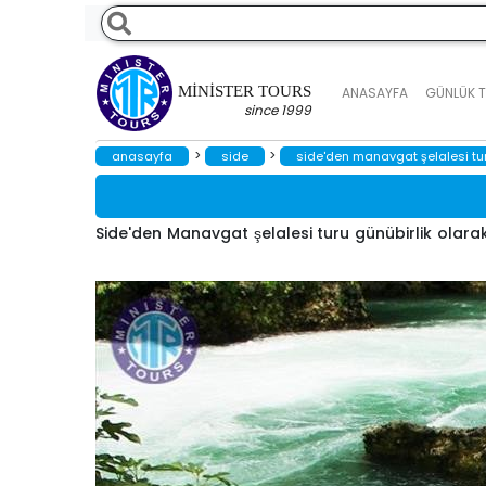
MINISTER TOURS
ANASAYFA
GÜNLÜK 
since 1999
>
>
anasayfa
side
side'den manavgat şelalesi tu
Side'den Manavgat şelalesi turu günübirlik olar