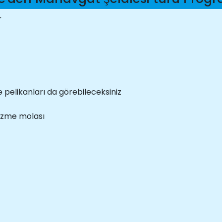
r
ve pelikanları da görebileceksiniz
 yüzme molası