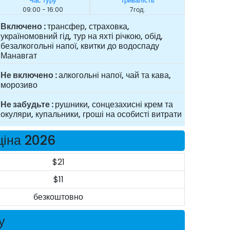
Час туру
Тривалість
09:00 - 16:00
7год.
Включено
трансфер, страховка,
україномовний гід, тур на яхті річкою, обід,
безалкогольні напої, квитки до водоспаду
Манавгат
Не включено
алкогольні напої, чай та кава,
морозиво
Не забудьте
рушники, сонцезахисні крем та
окуляри, купальники, гроші на особисті витрати
ціна 2026
$21
$11
безкоштовно
у