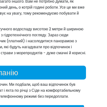
а багато іншого. Вам не потрібно думати, як
й день, о котрій годині роботи. Усе це ми вже
овує на увагу, тому рекомендуємо побувати й
штучного водоспаду висотою 2 метри й шириною
з гідротехнічного погляду. Зараз сюди
нчик (платний) і насолодитися панорамою з
и, які будуть нагадувати про відпочинок і
страви з морепродуктів - дуже смачні й корисні.
панію
злочин. Ми подбали, щоб ваш відпочинок був
т і яхта по річці з Сіде на комфортабельному
 телефонному режимі без передоплати.