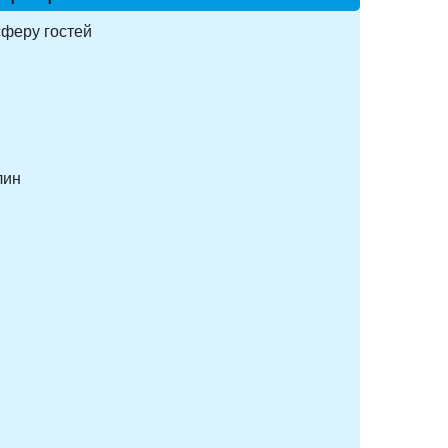
нсферу гостей
лин