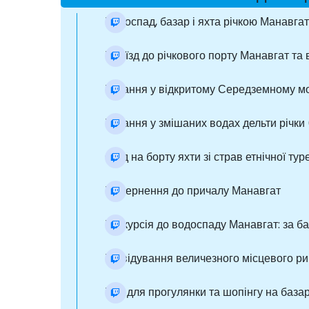
Водоспад, базар і яхта річкою Манавгат
Приїзд до річкового порту Манавгат та
Купання у відкритому Середземному мо
Купання у змішаних водах дельти річки 
Обід на борту яхти зі страв етнічної тур
Повернення до причалу Манавгат
Екскурсія до водоспаду Манавгат: за б
Відвідування величезного місцевого ри
Час для прогулянки та шопінгу на базар