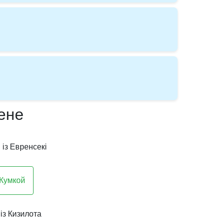
мене
 із Евренсекі
 Кумкой
 із Кизилота