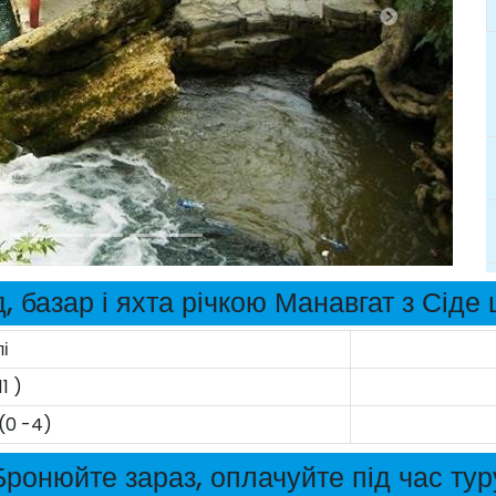
, базар і яхта річкою Манавгат з Сіде 
і
1 )
(0 -4)
Бронюйте зараз, оплачуйте під час тур