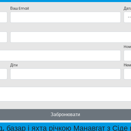
Ваш Email
Дат
Ном
Діти
Нем
Забронювати
, базар і яхта річкою Манавгат з Сіде