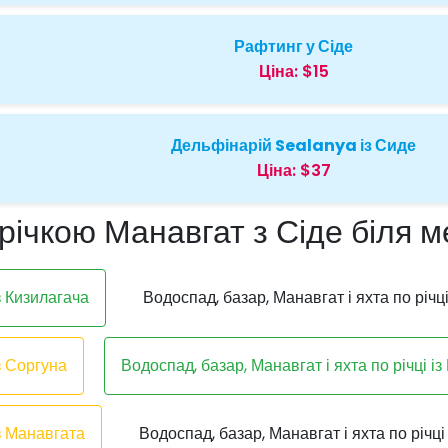
Рафтинг у Сіде
Ціна:
$15
Дельфінарій Sealanya із Сиде
Ціна:
$37
 річкою Манавгат з Сіде біля 
з Кизилагача
Водоспад, базар, Манавгат і яхта по річці
з Соргуна
Водоспад, базар, Манавгат і яхта по річці із
із Манавгата
Водоспад, базар, Манавгат і яхта по річці