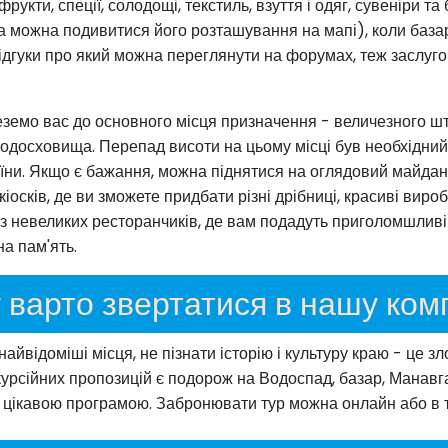
фрукти, спеції, солодощі, текстиль, взуття і одяг, сувеніри т
можна подивитися його розташування на мапі), коли базарни
 відгуки про який можна переглянути на форумах, теж заслуг
веземо вас до основного місця призначення - величезного 
одосховища. Перепад висоти на цьому місці був необхідний 
аїни. Якщо є бажання, можна піднятися на оглядовий майда
осків, де ви зможете придбати різні дрібниці, красиві вироб
 із невеликих ресторанчиків, де вам подадуть приголомшливі 
на пам'ять.
 варто звертатися в нашу ком
 найвідоміші місця, не пізнати історію і культуру краю - це 
курсійних пропозицій є подорож на Водоспад, базар, Манавга
 цікавою програмою. Забронювати тур можна онлайн або в