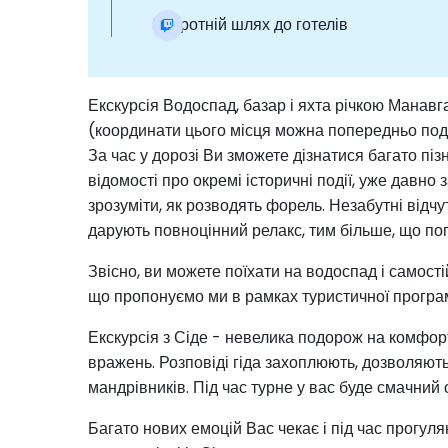
Зворотній шлях до готелів
Екскурсія Водоспад, базар і яхта річкою Манавг
(координати цього місця можна попередньо подив
За час у дорозі Ви зможете дізнатися багато пі
відомості про окремі історичні події, уже давн
зрозуміти, як розводять форель. Незабутні відчут
дарують повноцінний релакс, тим більше, що пог
Звісно, ви можете поїхати на водоспад і самості
що пропонуємо ми в рамках туристичної програ
Екскурсія з Сіде - невелика подорож на комфорта
вражень. Розповіді гіда захоплюють, дозволяють 
мандрівників. Під час турне у вас буде смачний 
Багато нових емоцій Вас чекає і під час прогуля