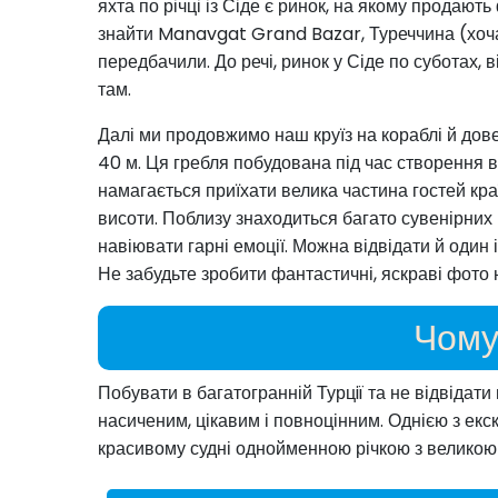
яхта по річці із Сіде є ринок, на якому продають 
знайти Manavgat Grand Bazar, Туреччина (хоча 
передбачили. До речі, ринок у Сіде по суботах,
там.
Далі ми продовжимо наш круїз на кораблі й до
40 м. Ця гребля побудована під час створення в
намагається приїхати велика частина гостей кр
висоти. Поблизу знаходиться багато сувенірних кі
навіювати гарні емоції. Можна відвідати й один
Не забудьте зробити фантастичні, яскраві фото 
Чому
Побувати в багатогранній Турцiï та не відвідати
насиченим, цікавим і повноцінним. Однією з екс
красивому судні однойменною річкою з великою