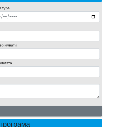
а тура
ер кімнати
овлята
 програма