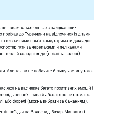
тів і вважається однією з найцікавіших
 приїхав до Туреччини на відпочинок із дітьми.
в та визначними пам'ятками, отримати докладні
оспостерігати за черепахами й пеліканами,
ні теплі й холодні води (прісні та солоні)
ти. Але так ви не побачите більшу частину того,
ас якої на вас чекає багато позитивних емоцій і
 розповідь ненав'язлива й абсолютно не стомлює
грилі або форелі (можна вибрати за бажанням).
нтів поїздки на Водоспад, базар, Манавгат і