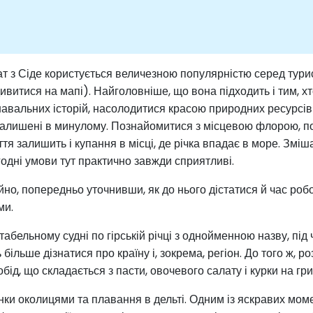
ат з Сіде користується величезною популярністю серед турис
итися на мапі). Найголовніше, що вона підходить і тим, хто
знавальних історій, насолодитися красою природних ресурсі
о залишені в минулому. Познайомитися з місцевою флорою, п
тя залишить і купання в місці, де річка впадає в море. Зміша
одні умови тут практично завжди сприятливі.
йно, попередньо уточнивши, як до нього дістатися й час робо
ми.
бельному судні по гірській річці з однойменною назву, під ч
більше дізнатися про країну і, зокрема, регіон. До того ж,
обід, що складається з пасти, овочевого салату і курки на 
нки околицями та плавання в дельті. Одним із яскравих моме