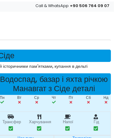
+90 506 764 09 07
Call & WhatsApp
Сіде
й історичними пам'ятками, купання в дельті
Водоспад, базар і яхта річкою
Манавгат з Сіде деталі
Пн
Вт
Ср
Чт
Пт
Сб
Нд
Трансфер
Харчування
Напої
Гід