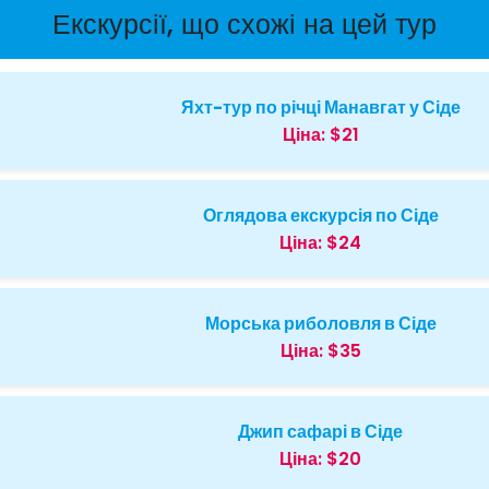
Екскурсії, що схожі на цей тур
Яхт-тур по річці Манавгат у Сіде
Ціна:
$21
Оглядова екскурсія по Сіде
Ціна:
$24
Морська риболовля в Сіде
Ціна:
$35
Джип сафарі в Сіде
Ціна:
$20