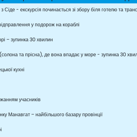
 з Сіде - екскурсія починається зі збору біля готелю та тра
 відправлення у подорож на кораблі
рі – зупинка 30 хвилин
(солона та прісна), де вона впадає у море - зупинка 30 хви
ецької кухні
ажанням учасників
нку Манавгат – найбільшого базару провінції
і