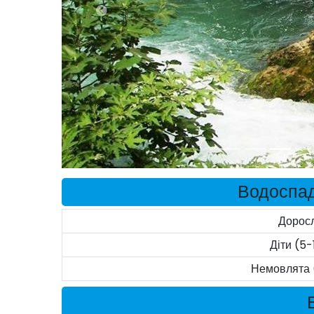
Водоспад
Доросл
Діти (5-1
Немовлята 