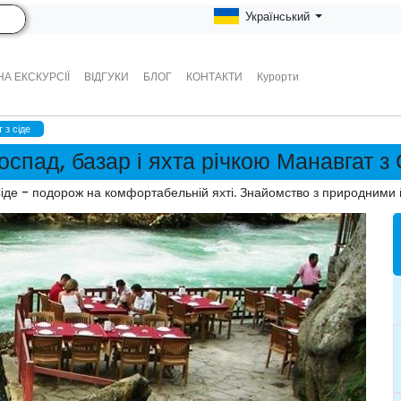
Український
А ЕКСКУРСІЇ
ВІДГУКИ
БЛОГ
КОНТАКТИ
Курорти
 з сіде
оспад, базар і яхта річкою Манавгат з 
Сіде - подорож на комфортабельній яхті. Знайомство з природними 