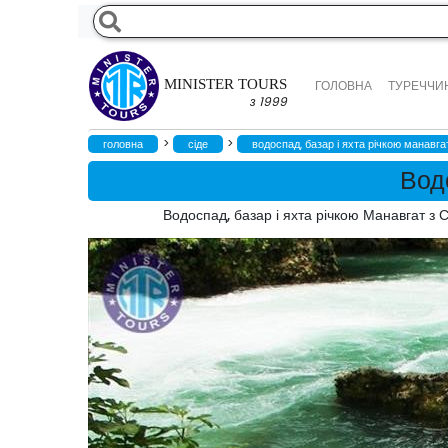
MINISTER TOURS
ГОЛОВНА
ТУРЕЧЧИН
з 1999
>
>
головна
сіде
водоспад, базар і яхта річкою манавгат
Вод
Водоспад, базар і яхта річкою Манавгат з 