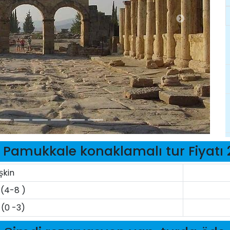
 Pamukkale konaklamalı tur Fiyatı
şkin
(4-8 )
(0 -3)