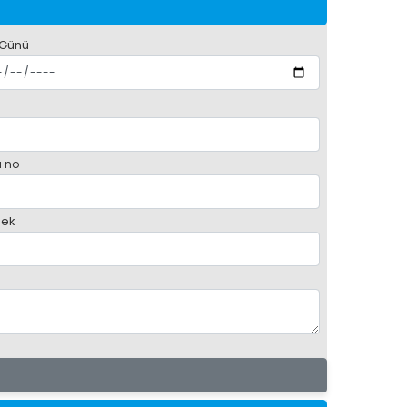
 Günü
 no
ek