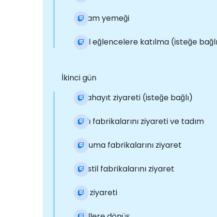
Akşam yemeği
Özel eğlencelere katılma (isteğe bağl
İkinci gün
Karahayıt ziyareti (isteğe bağlı)
Tatlı fabrikalarını ziyareti ve tadım
Dokuma fabrikalarını ziyaret
Tekstil fabrikalarını ziyaret
Köy ziyareti
Otellere dönüş