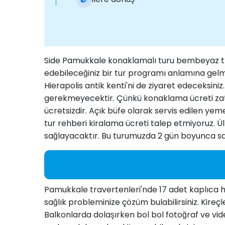
Side Pamukkale konaklamalı turu bembeyaz tra
edebileceğiniz bir tur programı anlamına gelm
Hierapolis antik kenti'ni de ziyaret edeceksini
gerekmeyecektir. Çünkü konaklama ücreti zate
ücretsizdir. Açık büfe olarak servis edilen yeme
tur rehberi kiralama ücreti talep etmiyoruz. Ülk
sağlayacaktır. Bu turumuzda 2 gün boyunca s
Pamukkale travertenleri'nde 17 adet kaplıca hav
sağlık probleminize çözüm bulabilirsiniz. Kireç
Balkonlarda dolaşırken bol bol fotoğraf ve vi