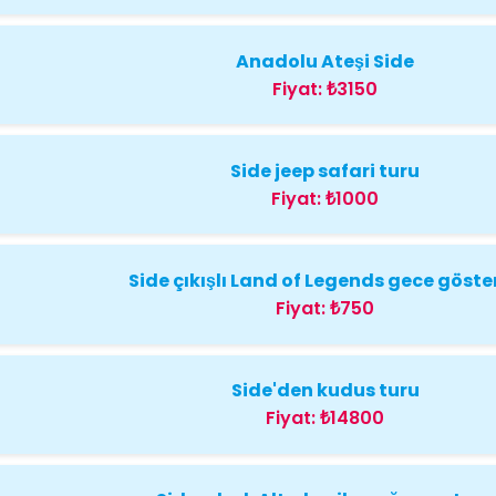
Anadolu Ateşi Side
Fiyat:
₺3150
Side jeep safari turu
Fiyat:
₺1000
Side çıkışlı Land of Legends gece göster
Fiyat:
₺750
Side'den kudus turu
Fiyat:
₺14800