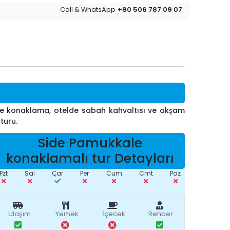
+90 506 787 09 07
Call & WhatsApp
elde konaklama, otelde sabah kahvaltısı ve akşam
 turu.
Side Pamukkale
konaklamalı tur Detayları
Pzt
Sal
Çar
Per
Cum
Cmt
Paz
Ulaşım
Yemek
İçecek
Rehber