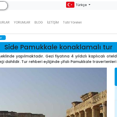
Türkçe
TURLAR
YORUMLAR
BLOG
İLETIŞIM
Tatil Yöreleri
ur
Side Pamukkale konaklamalı tur
klinde yapılmaktadır. Gezi fiyatına 4 yıldızlı kaplıcalı ot
i dahildir. Tur rehberi eşliğinde şifalı Pamukkale travertenleri