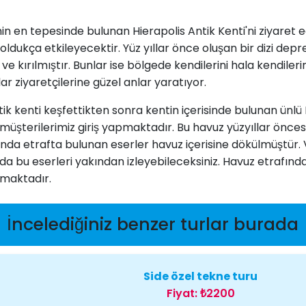
n en tepesinde bulunan Hierapolis Antik Kenti'ni ziyaret e
ri oldukça etkileyecektir. Yüz yıllar önce oluşan bir dizi 
 ve kırılmıştır. Bunlar ise bölgede kendilerini hala kendiler
lar ziyaretçilerine güzel anlar yaratıyor.
 kenti keşfettikten sonra kentin içerisinde bulunan ünlü K
 müşterilerimiz giriş yapmaktadır. Bu havuz yüzyıllar önce
nda etrafta bulunan eserler havuz içerisine dökülmüştür. V
da bu eserleri yakından izleyebileceksiniz. Havuz etrafında
tmaktadır.
İncelediğiniz benzer turlar burada
Side özel tekne turu
Fiyat:
₺2200