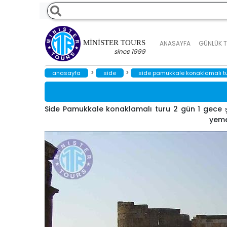
MINISTER TOURS
ANASAYFA
GÜNLÜK 
since 1999
>
>
anasayfa
side
side pamukkale konaklamalı t
Side Pamukkale konaklamalı turu 2 gün 1 gece şe
yemeğ