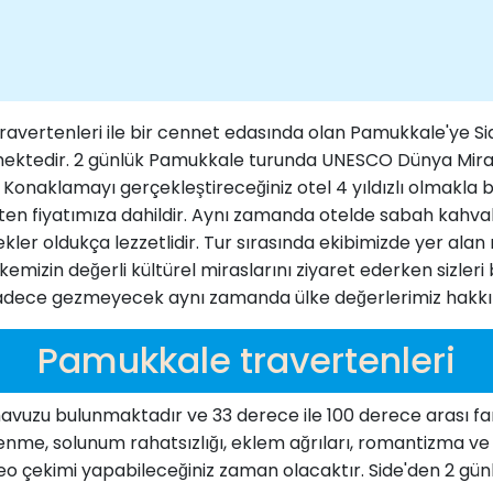
vertenleri ile bir cennet edasında olan Pamukkale'ye Sid
ektedir. 2 günlük Pamukkale turunda UNESCO Dünya Mirası 
z. Konaklamayı gerçekleştireceğiniz otel 4 yıldızlı olmakla 
n fiyatımıza dahildir. Aynı zamanda otelde sabah kahval
kler oldukça lezzetlidir. Tur sırasında ekibimizde yer alan 
emizin değerli kültürel miraslarını ziyaret ederken sizleri b
adece gezmeyecek aynı zamanda ülke değerlerimiz hakkınd
Pamukkale travertenleri
uzu bulunmaktadır ve 33 derece ile 100 derece arası farklı
lenme, solunum rahatsızlığı, eklem ağrıları, romantizma ve 
deo çekimi yapabileceğiniz zaman olacaktır. Side'den 2 gü