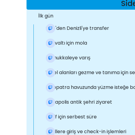
Sid
İlk gün
Side'den Denizli'ye transfer
Kahvaltı için mola
Pamukkaleye varış
Yerel alanları gezme ve tanıma için s
Kleopatra havuzunda yüzme isteğe ba
Hierapolis antik şehri ziyaret
Keşif için serbest süre
Otellere giriş ve check-in işlemleri