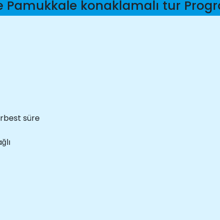
e Pamukkale konaklamalı tur Prog
erbest süre
ğlı