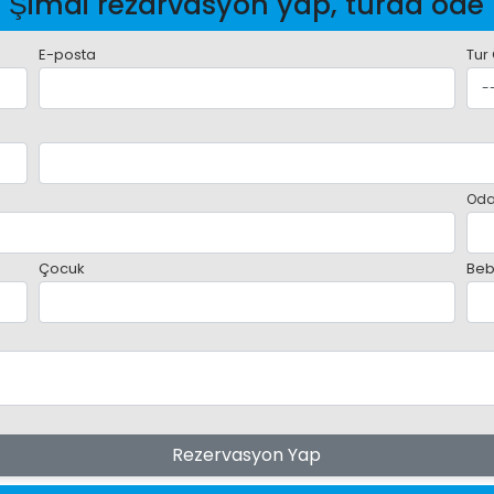
Şimdi rezarvasyon yap, turda öde
E-posta
Tur
Oda
Çocuk
Beb
Rezervasyon Yap