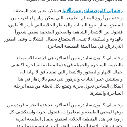
رحلة إلى كانيون سابادرة من أألانيا
فسالار، تعتبر هذه المنطقة
واحدة من أروع المعالم الطبيعية التي يمكن زيارتها بالقرب من
المنتجع. تمتاز بتنوع النباتات والمناظر الخلابة التي تأسر الأنفاس،
فتجول بين الأشجار الشاهقة والصخور الضخمة يعطي شعوراً
بالهدوء والسكينة. لا تنسى الاستمتاع بجمال الشلالات وغنى الطيور
التي ترتاح في هذا البيئة الطبيعية الساحرة.
رحلة إلى كانيون سابادرة من أفسالار، هي فرصة للاستمتاع
بالطبيعة الساحرة والجميلة في هذه المنطقة الساحرة. اكتشف
جمال الأنهار والصخور والأشجار التي تمتد بأفق لا نهاية له،
واستنشق عبير النباتات والزهور التي تنعم بالازدهار في هذا
المكان الساحر. تجول بحرية وتمتع بكل لحظة من هذه الرحلة
الساحرة والمثيرة.
رحلة إلى كانيون سابادرة من أفسالار، تعد هذه التجربة فريدة من
نوعها لمحبي الطبيعة والمغامرات، فتجول بحرية واستكشف كل
زاوية في هذه المنطقة الخلابة. استمتع بجمال الطبيعة البرية
وتعرف على التنوع البيولوجي الغني الذي تحتضنه هذه البيئة