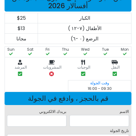
أفسالار 2026
الكبار
$25
الأطفال (٧-١٢ )
$13
الرضع (٠ -٦)
مجانا
Sun
Sat
Fri
Thu
Wed
Tue
Mon
النقل
الوجبات
المشروبات
المرشد
وقت الجولة
09:30 - 16:00
قم بالحجز ، وادفع في الجولة
الاسم
بريدك الالكتروني
تاريخ الجولة