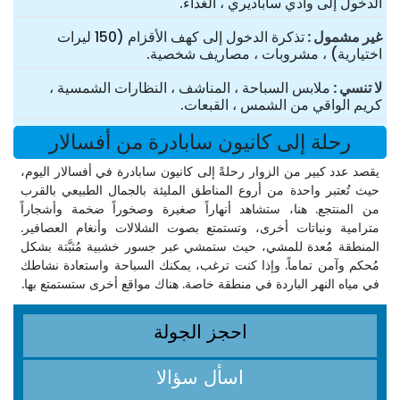
الدخول إلى وادي ساباديري ، الغداء.
غير مشمول
تذكرة الدخول إلى كهف الأقزام (150 ليرات
اختيارية) ، مشروبات ، مصاريف شخصية.
لا تنسي
ملابس السباحة ، المناشف ، النظارات الشمسية ،
كريم الواقي من الشمس ، القبعات.
رحلة إلى كانيون سابادرة من أفسالار
يقصد عدد كبير من الزوار رحلةً إلى كانيون سابادرة في أفسالار اليوم،
حيث تُعتبر واحدة من أروع المناطق المليئة بالجمال الطبيعي بالقرب
من المنتجع. هنا، ستشاهد أنهاراً صغيرة وصخوراً ضخمة وأشجاراً
مترامية ونباتات أخرى، وتستمتع بصوت الشلالات وأنغام العصافير.
المنطقة مُعدة للمشي، حيث ستمشي عبر جسور خشبية مُثبَّتة بشكل
مُحكم وآمن تماماً. وإذا كنت ترغب، يمكنك السباحة واستعادة نشاطك
في مياه النهر الباردة في منطقة خاصة. هناك مواقع أخرى ستستمتع بها.
احجز الجولة
اسأل سؤالا