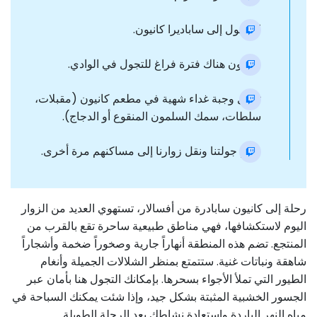
الوصول إلى ساباديرا كانيون.
ستكون هناك فترة فراغ للتجول في الوادي.
تناول وجبة غداء شهية في مطعم كانيون (مقبلات،
سلطات، سمك السلمون المنقوع أو الدجاج).
ختام جولتنا ونقل زوارنا إلى مساكنهم مرة أخرى.
رحلة إلى كانيون سابادرة من أفسالار، تستهوي العديد من الزوار
اليوم لاستكشافها، فهي مناطق طبيعية ساحرة تقع بالقرب من
المنتجع. تضم هذه المنطقة أنهاراً جارية وصخوراً ضخمة وأشجاراً
شاهقة ونباتات غنية. ستتمتع بمنظر الشلالات الجميلة وأنغام
الطيور التي تملأ الأجواء بسحرها. بإمكانك التجول هنا بأمان عبر
الجسور الخشبية المثبتة بشكل جيد، وإذا شئت يمكنك السباحة في
مياه النهر الباردة واستعادة نشاطك بعد الرحلة الطويلة.