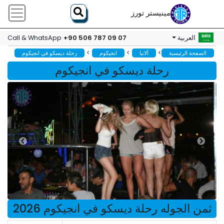
مينيستر تورز
+90 506 787 09 07
العربية
Call & WhatsApp
>
>
>
الصفحة الرئيسية
ألانيا
انجيکوم
رحلة ديسكو في انجيكوم
رحلة ديسكو في انجيكوم
ثمن الجوله رحلة ديسكو في انجيكوم 2026