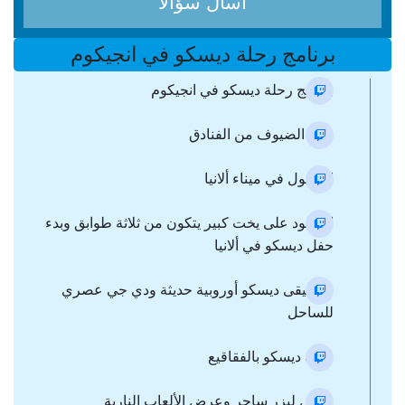
اسأل سؤالا
برنامج رحلة ديسكو في انجيكوم
برنامج رحلة ديسكو في انجيكوم
جمع الضيوف من الفنادق
الوصول في ميناء ألانيا
الصعود على يخت كبير يتكون من ثلاثة طوابق وبدء
حفل ديسكو في ألانيا
موسيقى ديسكو أوروبية حديثة ودي جي عصري
للساحل
حفلة ديسكو بالفقاقيع
عرض ليزر ساحر وعرض الألعاب النارية