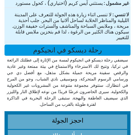
غير مشمول
يستثني آيس كريم (اختياري) ، كحول مستورد
لا تنسي
لا تنسى اثناء زيارة هذه الجولة للتعرف على المدينة
الليلية والمناظر الخلابة لساحل ألانيا من البحر. جلب أحذية
مريحة ، وملابس السباحة والمناشف والسترات خفيفة الوزن.
سيكون هناك الكثير من الرغوة ، لذا قم بتخزين ملابس قابلة
للتغيير
رحلة ديسكو في انجيكوم
سيضفي رحلة ديسكو في انجيكوم لمسة من الإثارة إلى عطلتك الرائعة
في تركيا، وتتيح لك الاسترخاء والاستمتاع في بيئة ممتعة وغير عادية
والرقص. سفينة مريحة جميلة بشكل مذهل، مع أفضل دي جي
ورسامي الرسوم المتحركة، وموسيقى نادي الشباب، وجو من المرح
في انتظارك. ستتوفر مجموعة متنوعة من المشروبات غير الكحولية
والكحولية. سيرى الحاضرون عرضًا فريدًا من نوعه لإطلاق النار والليزر
الذي سيضيف العاطفة والبهجة. ستبقى الرحلة البحرية في الذاكرة
لفترة طويلة بالقرب من الساحل.
احجز الجولة