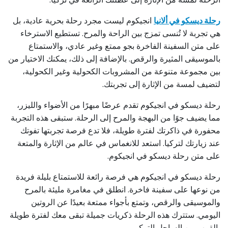
رحلة ديسكو في ألانيا
انجيكوم ليست مجرد رحلة بحرية عادية، بل
هي تجربة لا تُنسى تمزج بين الراحة والمرح. تستطيع الاسترخاء
على متن السفينة الفاخرة بجو ممتع وغير عادي، والاستمتاع
بالموسيقى المثيرة والرقص. بالإضافة إلى ذلك، يمكنك الاختيار من
بين مجموعة متنوعة من المشروبات الكحولية وغير الكحولية،
لتضيف لمسة من الإثارة إلى تجربتك.
رحلة ديسكو في انجيكوم تقدم عرضًا مبهرًا من الأضواء والليزر،
مما يضيف جوًا من البهجة والمرح إلى الرحلة. ستبقى هذه التجربة
محفورة في ذاكرتك لفترة طويلة، فلا تدع فرصة تجربتها تفوتك
عند زيارتك لتركيا. استعد للانغماس في عالم من الإثارة والمتعة
على متن رحلة ديسكو في انجيكوم.
رحلة ديسكو في انجيكوم هي فرصة رائعة للاستمتاع بليلة فريدة
من نوعها على سفينة فاخرة. انطلق في مغامرة مليئة بالمرح
والموسيقى والرقص، وتمتع بأجواء ممتعة بعيدًا عن الروتين
اليومي. ستترك هذه الرحلة ذكريات جميلة تبقى معك لفترة طويلة
بالقرب من الساحل التركي.