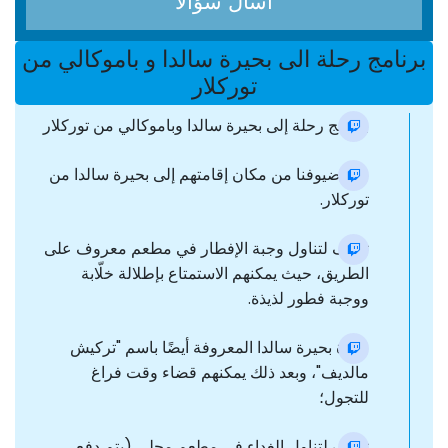
اسأل سؤالا
برنامج رحلة الى بحيرة سالدا و باموكالي من
توركلار
برنامج رحلة إلى بحيرة سالدا وباموكالي من توركلار
نقل ضيوفنا من مكان إقامتهم إلى بحيرة سالدا من
توركلار.
توقف لتناول وجبة الإفطار في مطعم معروف على
الطريق، حيث يمكنهم الاستمتاع بإطلالة خلّابة
ووجبة فطور لذيذة.
زيارة بحيرة سالدا المعروفة أيضًا باسم "تركيش
مالديف"، وبعد ذلك يمكنهم قضاء وقت فراغ
للتجول؛
توقف لتناول الغداء في مطعم محلي (يتم دفع