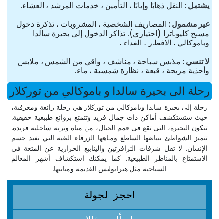
یشتمل
النقل ذهابًا وإيابًا ، التأمين ، خدمات المرشد ، العشاء.
غير مشمول
المصاريف الشخصية ، المشروبات ، تذكرة دخول
مسبح كليوباترا (اختياري). تذاكر الدخول إلى بحيرة سالدا
وباموكالي ، الافطار ، الغداء ،
لا تنسي
ملابس سباحة ، مناشف ، واقي من الشمس ، ملابس
وأحذية مريحة ، قبعة ، نظارة شمسية ، ماء.
رحلة الى بحيرة سالدا و باموكالي من توركلار
رحلة إلى بحيرة سالدا وباموكالي من توركلار هي رحلة رائعة ومعرفية،
حيث ستستكشف أماكن ذات جمال فريد وتتمتع بروائع طبيعية حقيقية.
تتكون البحيرة، التي تقع في قمم الجبال، من مياه وتربة ساحلية فريدة.
تتميز الشواطئ ببياضها الساطع ومياهها الزرقاء النقية التي تفيد جسم
الإنسان. لا تقل شرفات الترافرتين والينابيع الحرارية عن المتعة في
الاستمتاع بالمناظر الطبيعية. كما يمكنك استكشاف أشهر المعالم
السياحية مثل هيرابوليس القديمة ومبانيها.
احجز الجولة