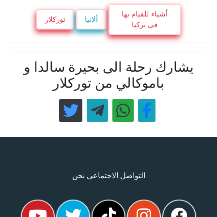
أشياء للقيام بها
ألانيا
توركلار
في تركيا
يشارك رحلة الى بحيرة سالدا و
باموكالي من توركلار
التواصل الاجتماعي نحن