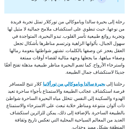
رحلة إلى بحيرة سالدا وباموكالي من توركلار تمثل تجربة فريدة
من نوعها، حيث تنطوي على استكشاف ملامح جمالية لا مثيل لها
وتجربة روائع طبيعية تأسر القلوب. تبدو البحيرة، المتواجدة في
سهول الجبال، بألوانها الزاهية وترتسم مناظرها بأشكال تجعل
العقل يعجز عن وصفها بالكلمات. تشتهر شواطئها بنعومة رمالها
وصفاء مياهها، ما يجعلها وجهة مثالية لقضاء أوقات ممتعة
واسترخاء الأرواح. كما تضم البحيرة مناظر طبيعية مذهلة تفتح أفقًا
جديدًا لاستكشاف جمال الطبيعة.
رحلتنا إلى
بحيرة سالدا وباموكالي من تورألانيا
كلار تتيح للمسافر
فرصة استكشاف عجائب الطبيعة والاستمتاع بأجواء ساحرة تعيد
الهدوء والسكينة إلى النفس. تتخلل مياه البحيرة الساحرة شواطئ
ذات ألوان متنوعة ومناظر خلابة تبعث على الاسترخاء والاستمتاع
بالطبيعة الساحرة. بالإضافة إلى ذلك، يمكن للزائرين استكشاف
العديد من المعالم السياحية المحلية التي تعكس تاريخ وثقافة
المنطقة بشكل مميز وجذاب.