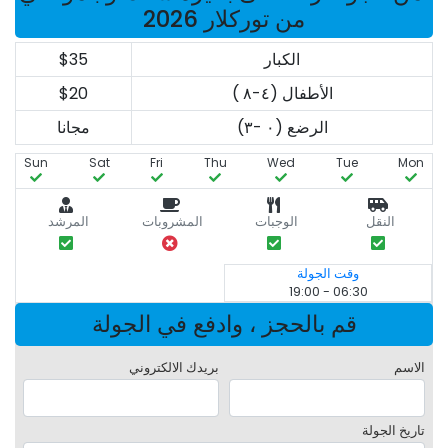
من توركلار 2026
الكبار
$35
الأطفال (٤-٨ )
$20
الرضع (٠ -٣)
مجانا
Sun
Sat
Fri
Thu
Wed
Tue
Mon
النقل
الوجبات
المشروبات
المرشد
وقت الجولة
06:30 - 19:00
قم بالحجز ، وادفع في الجولة
الاسم
بريدك الالكتروني
تاريخ الجولة