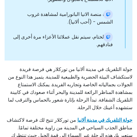
زيارة منصة الانيا البانورامية لمشاهدة غروب
الشمس - (أحب ألانيا).
في الختام، سيتم نقل عملائنا الأعزاء مرة أخرى إلى
فنادقهم.
جولة التلفريك في مدينة ألانيا من توركلار هي فرصة فريدة
لاستكشاف البيئة الحضرية والطبيعية للمدينة. يتميز هذا النوع من
الجولات بجمالياته الخاصة وتجاربه الفريدة. يمكنك الاستمتاع
بمشاهدة المناظر الرائعة للمدينة والبحر أثناء صعودك في كابينة
التلفريك الشفافة. تبدأ الرحلة بإثارة شعور بالحماس والترقب لما
ستشهده أعينك خلال الرحلة.
جولة التلفريك في مدينة ألانيا
من توركلار تتيح لك فرصة لاكتشاف
مناطق الجذب السياحي في المدينة من زاوية مختلفة تمامًا.
ستعبر بك هذه الرحلة عبر السماء إلى قمة الجبل حيث تنتظرك