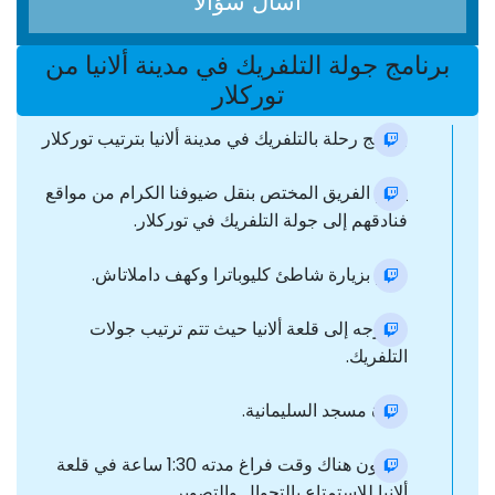
اسأل سؤالا
برنامج جولة التلفريك في مدينة ألانيا من
توركلار
برنامج رحلة بالتلفريك في مدينة ألانيا بترتيب توركلار
يقوم الفريق المختص بنقل ضيوفنا الكرام من مواقع
فنادقهم إلى جولة التلفريك في توركلار.
نقوم بزيارة شاطئ كليوباترا وكهف داملاتاش.
سنتوجه إلى قلعة ألانيا حيث تتم ترتيب جولات
التلفريك.
زيارة مسجد السليمانية.
سيكون هناك وقت فراغ مدته 1:30 ساعة في قلعة
ألانيا للاستمتاع بالتجوال والتصوير.