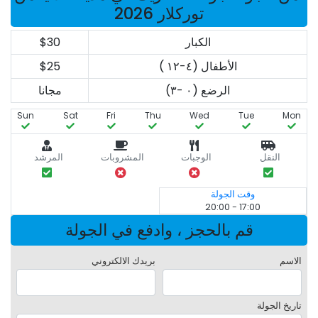
توركلار 2026
الكبار
$30
الأطفال (٤-١٢ )
$25
الرضع (٠ -٣)
مجانا
Sun
Sat
Fri
Thu
Wed
Tue
Mon
النقل
الوجبات
المشروبات
المرشد
وقت الجولة
17:00 - 20:00
قم بالحجز ، وادفع في الجولة
الاسم
بريدك الالكتروني
تاريخ الجولة