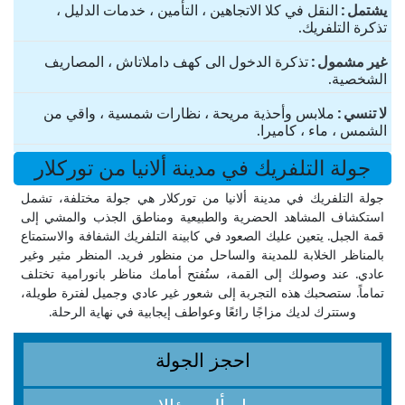
یشتمل
النقل في كلا الاتجاهين ، التأمين ، خدمات الدليل ،
تذكرة التلفريك.
غير مشمول
تذكرة الدخول الى كهف داملاتاش ، المصاريف
الشخصية.
لا تنسي
ملابس وأحذية مريحة ، نظارات شمسية ، واقي من
الشمس ، ماء ، كاميرا.
جولة التلفريك في مدينة ألانيا من توركلار
جولة التلفريك في مدينة ألانيا من توركلار هي جولة مختلفة، تشمل
استكشاف المشاهد الحضرية والطبيعية ومناطق الجذب والمشي إلى
قمة الجبل. يتعين عليك الصعود في كابينة التلفريك الشفافة والاستمتاع
بالمناظر الخلابة للمدينة والساحل من منظور فريد. المنظر مثير وغير
عادي. عند وصولك إلى القمة، ستُفتح أمامك مناظر بانورامية تختلف
تماماً. ستصحبك هذه التجربة إلى شعور غير عادي وجميل لفترة طويلة،
وستترك لديك مزاجًا رائعًا وعواطف إيجابية في نهاية الرحلة.
احجز الجولة