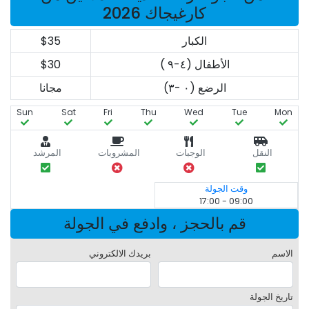
كارغيجاك 2026
الكبار
$35
الأطفال (٤-٩ )
$30
الرضع (٠ -٣)
مجانا
Sun
Sat
Fri
Thu
Wed
Tue
Mon
النقل
الوجبات
المشروبات
المرشد
وقت الجولة
09:00 - 17:00
قم بالحجز ، وادفع في الجولة
الاسم
بريدك الالكتروني
تاريخ الجولة