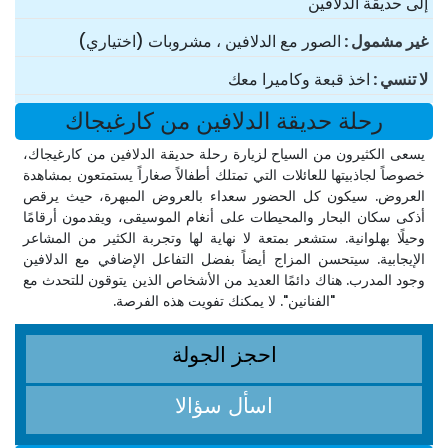
إلى حديقة الدلافين
غير مشمول
الصور مع الدلافين ، مشروبات (اختياري)
لا تنسي
اخذ قبعة وكاميرا معك
رحلة حديقة الدلافين من كارغيجاك
يسعى الكثيرون من السياح لزيارة رحلة حديقة الدلافين من كارغيجاك،
خصوصاً لجاذبيتها للعائلات التي تمتلك أطفالاً صغاراً يستمتعون بمشاهدة
العروض. سيكون كل الحضور سعداء بالعروض المبهرة، حيث يرقص
أذكى سكان البحار والمحيطات على أنغام الموسيقى، ويقدمون أرقامًا
وحيلًا بهلوانية. ستشعر بمتعة لا نهاية لها وتجربة الكثير من المشاعر
الإيجابية. سيتحسن المزاج أيضاً بفضل التفاعل الإضافي مع الدلافين
وجود المدرب. هناك دائمًا العديد من الأشخاص الذين يتوقون للتحدث مع
"الفنانين". لا يمكنك تفويت هذه الفرصة.
احجز الجولة
اسأل سؤالا