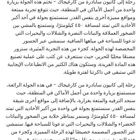
رحلة إلى كانيون سابادرة من كارغيجاك - نختم هذه الجولة بزيارة
واحدة من أجمل الأماكن في المنطقة، حيث نتوقع تجربة ممتعة
ومواقع مميزة أخرى بنفس القدر. سنستمتع بجولة في أحد أكبر
الأخاديد التي تمتد لمسافة ٤٥٠ كيلومترًا، ونستمتع بالمشي بين
الصخور العملاقة والنباتات النضرة والشلالات والبحيرات التي
تدعونا للسباحة في مياهها الصافية. سنمشي عبر الجسور
المخصصة لهذه الجولة. كجزء من هذه التجربة المثيرة، سنزور
مصنعًا محليًا للحرير، حيث سنتعرف عن كثب على عملية تصنيع
هذه المادة الفريدة، وستكون هناك الكثير من الانطباعات الإيجابية
التي ستبقى في ذاكرتنا لفترة طويلة.
رحلة إلى كانيون سابادرة من كارغيجاك - في هذه الجولة الرائعة،
سنستمتع بزيارة واحدة من أجمل الأماكن في المنطقة، حيث
سنجد الترفيه والمتعة بغزارة، بالإضافة إلى مواقع أخرى شيقة
بنفس القدر. سنستمتع بجولة في واحدة من أكبر الأخاديد التي تمتد
لمسافة ٤٥٠ كيلومترًا، وسنمر بمناظر خلابة من الصخور والنباتات
الخضراء والشلالات والبحيرات التي تدعونا للسباحة فيها. سنمشي
عبر الجسور المصممة خصيصًا لهذه الرحلة المميزة. وكجزء من
هذه التجربة، سنزور مصنعًا محليًا للحرير، حيث سنتعرف على