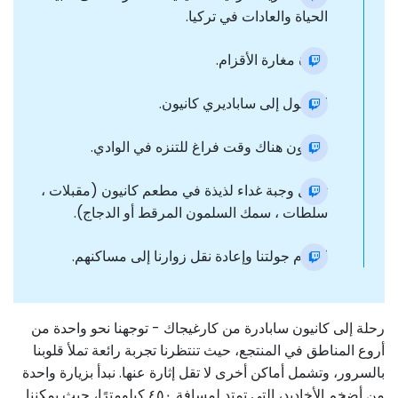
الحياة والعادات في تركيا.
زيارة مغارة الأقزام.
الوصول إلى ساباديري كانيون.
سيكون هناك وقت فراغ للتنزه في الوادي.
تناول وجبة غداء لذيذة في مطعم كانيون (مقبلات ،
سلطات ، سمك السلمون المرقط أو الدجاج).
اختتام جولتنا وإعادة نقل زوارنا إلى مساكنهم.
رحلة إلى كانيون سابادرة من كارغيجاك - توجهنا نحو واحدة من
أروع المناطق في المنتجع، حيث تنتظرنا تجربة رائعة تملأ قلوبنا
بالسرور، وتشمل أماكن أخرى لا تقل إثارة عنها. نبدأ بزيارة واحدة
من أضخم الأخاديد، التي تمتد لمسافة ٤٥٠ كيلومترًا، حيث يمكننا