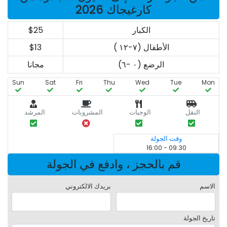
كارغيجاك 2026
الكبار
$25
الأطفال (٧-١٢ )
$13
الرضع (٠ -٦)
مجانا
Sun
Sat
Fri
Thu
Wed
Tue
Mon
النقل
الوجبات
المشروبات
المرشد
وقت الجولة
09:30 - 16:00
قم بالحجز ، وادفع في الجولة
الاسم
بريدك الالكتروني
تاريخ الجولة