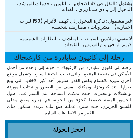
یشتمل
النقل في كلا الاتجاهين ، التأمين ، خدمات المرشد ،
الدخول إلى وادي ساباديري ، الغداء.
غير مشمول
تذكرة الدخول إلى كهف الأقزام (150 ليرات
اختيارية) ، مشروبات ، مصاريف شخصية.
لا تنسي
ملابس السباحة ، المناشف ، النظارات الشمسية ،
كريم الواقي من الشمس ، القبعات.
رحلة إلى كانيون سابادرة من كارغيجاك
رحلة إلى كانيون سابادرة من كارغيجاك - جولة إلى واحدة من أجمل
الأماكن في منطقة المنتجع، والتي تجلب المتعة للسياح، وتشمل مواقع
أخرى مثيرة للاهتمام بنفس القدر. ستزور أحد أكبر الأخاديد التي يبلغ
طولها ٤٥٠ كيلومترًا، ويمكنك المشي بين الصخور والنباتات المورقة
والشلالات والبحيرات حيث يمكنك السباحة. يتم السير على طول
الجسور المثبتة خصيصًا. كجزء من الجولة، قم بزيارة مصنع محلي
للنسيج الحريري، حيث سترى عملية صنع مادة فريدة. سيكون هناك
الكثير من الانطباعات السارة.
احجز الجولة