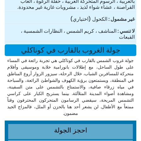
بالعربية ، الرسوم المتحركة العربية ، حفلة الرغوة ، ألعاب
القراصنة ، عشاء شواء لذيذ ، مشروبات غازية غير محدودة.
غير مشمول
الكحول (اختياري)
لا تنسي
المناشف ، كريم الشمس ، النظارات الشمسية ،
القبعات
جولة الغروب بالقارب في كوناكلي
جولة غروب الشمس بالقارب في كوناكلي هي تجربة رائعة في المساء
على طول الساحل، مع إطلالات بانورامية خلابة وموسيقى وأفلام
متحركة للمسافرين الشباب. خلال الرحلة، سيزور الزوار أروع المناطق
في المنطقة، ويستمتعون برؤية الكهوف والشواطئ الرائعة، والسباحة
في مياه زرقاء صافية، والاستمتاع بالتشمس على متن السفينة،
ومشاهدة أضواء المدينة المتلألئة. بينما يستريح الكبار على كراسي
التشمس المريحة، سيقضي الرسامون المتحركون المحترفون وقتاً
ممتعاً مع الأطفال. لن يشعر أحد هنا بالحزن أو الملل، فالمزاج الجيد
مضمون.
احجز الجولة