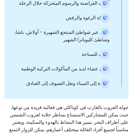
ألعاب القراصنة والرسوم المتحركة خلال الرحلة
معركة الرغوة والرقص
رحلة عبر شواطئ المنتجع الشهيرة - أولاش، باشا،
وشاطئ كليوباترا الشهير
توقف للسباحة
تناول عشاء لذيذ من المأكولات التركية الوطنية
العودة إلى الميناء ونقل الضيوف إلى الفنادق
جولة الغروب بالقارب في كوناكلي هي فعالية فريدة من نوعها،
حيث يمكن للمشاركين الاستمتاع بمناظر خلابة لغروب الشمس
على أطراف البحر. يتميز هذا النشاط بالهدوء والسكينة، ويعتبر
مناسباً لجميع أفراد العائلة بمختلف أعمارهم. يمكن للزوار التمتع