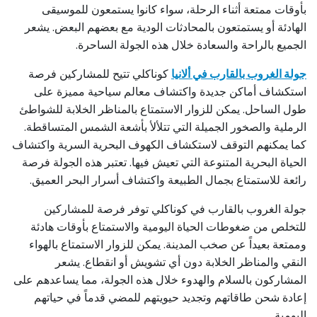
بأوقات ممتعة أثناء الرحلة، سواء كانوا يستمعون للموسيقى
الهادئة أو يستمتعون بالمحادثات الودية مع بعضهم البعض. يشعر
الجميع بالراحة والسعادة خلال هذه الجولة الساحرة.
جولة الغروب بالقارب في ألانيا
كوناكلي تتيح للمشاركين فرصة
استكشاف أماكن جديدة واكتشاف معالم سياحية مميزة على
طول الساحل. يمكن للزوار الاستمتاع بالمناظر الخلابة للشواطئ
الرملية والصخور الجميلة التي تتلألأ بأشعة الشمس المتساقطة.
كما يمكنهم التوقف لاستكشاف الكهوف البحرية السرية واكتشاف
الحياة البحرية المتنوعة التي تعيش فيها. تعتبر هذه الجولة فرصة
رائعة للاستمتاع بجمال الطبيعة واكتشاف أسرار البحر العميق.
جولة الغروب بالقارب في كوناكلي توفر فرصة للمشاركين
للتخلص من ضغوطات الحياة اليومية والاستمتاع بأوقات هادئة
وممتعة بعيداً عن صخب المدينة. يمكن للزوار الاستمتاع بالهواء
النقي والمناظر الخلابة دون أي تشويش أو انقطاع. يشعر
المشاركون بالسلام والهدوء خلال هذه الجولة، مما يساعدهم على
إعادة شحن طاقاتهم وتجديد حيويتهم للمضي قدماً في حياتهم
اليومية.