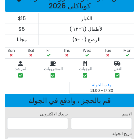
كوناكلي 2026
الكبار
$15
الأطفال (٦-١٢ )
$8
الرضع (٠ -٥)
مجانا
Sun
Sat
Fri
Thu
Wed
Tue
Mon
النقل
الوجبات
المشروبات
المرشد
وقت الجولة
17:30 - 21:00
قم بالحجز ، وادفع في الجولة
الاسم
بريدك الالكتروني
تاريخ الجولة