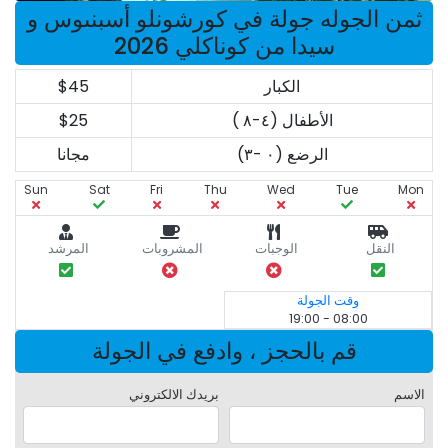
ثمن الجوله جولة في كورشونلو أسبنىوس و
سيدا من كوناكلي 2026
الكبار
$45
الأطفال (٤-٨ )
$25
الرضع (٠ -٣)
مجانا
Sun
Sat
Fri
Thu
Wed
Tue
Mon
النقل
الوجبات
المشروبات
المرشد
وقت الجولة
08:00 - 19:00
قم بالحجز ، وادفع في الجولة
الاسم
بريدك الالكتروني