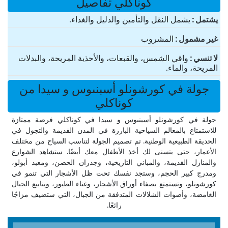
كوناكلي تفاصيل
یشتمل
يشمل النقل والتأمين والدليل والغداء.
غير مشمول
المشروب
لا تنسي
واقي الشمس، والقبعات، والأحذية المريحة، والبدلات
المريحة، والماء.
جولة في كورشونلو أسبنىوس و سيدا من
كوناكلي
جولة في كورشونلو أسبنىوس و سيدا في كوناكلي فرصة ممتازة
للاستمتاع بالمعالم السياحية البارزة في المدن القديمة والتجول في
الحديقة الطبيعية الوطنية. تم تصميم الجولة لتناسب السياح من مختلف
الأعمار، حتى يتسنى لك أخذ الأطفال معك أيضًا. ستشاهد الشوارع
والمنازل القديمة، والمباني التاريخية، وجدران الحصن، ومعبد أبولو،
ومدرج كبير الحجم، وستجد نفسك تحت ظل الأشجار التي تنمو في
كورشونلو، وتستمتع بصفاء أوراق الأشجار، وغناء الطيور، وينابيع الجبال
الغامضة، وأصوات الشلالات المتدفقة من الجبال، التي ستضيف مزاجًا
رائعًا.