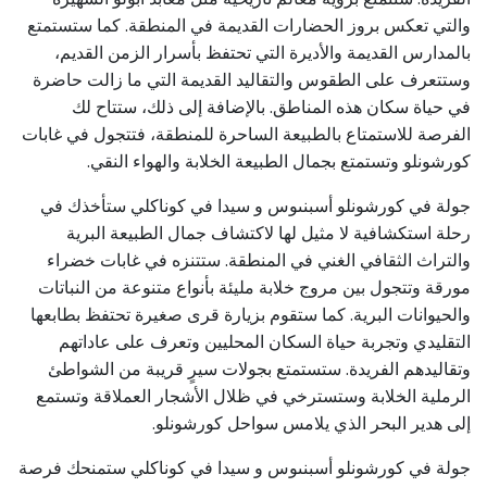
والتي تعكس بروز الحضارات القديمة في المنطقة. كما ستستمتع
بالمدارس القديمة والأديرة التي تحتفظ بأسرار الزمن القديم،
وستتعرف على الطقوس والتقاليد القديمة التي ما زالت حاضرة
في حياة سكان هذه المناطق. بالإضافة إلى ذلك، ستتاح لك
الفرصة للاستمتاع بالطبيعة الساحرة للمنطقة، فتتجول في غابات
كورشونلو وتستمتع بجمال الطبيعة الخلابة والهواء النقي.
جولة في كورشونلو أسبنىوس و سيدا في كوناكلي ستأخذك في
رحلة استكشافية لا مثيل لها لاكتشاف جمال الطبيعة البرية
والتراث الثقافي الغني في المنطقة. ستتنزه في غابات خضراء
مورقة وتتجول بين مروج خلابة مليئة بأنواع متنوعة من النباتات
والحيوانات البرية. كما ستقوم بزيارة قرى صغيرة تحتفظ بطابعها
التقليدي وتجربة حياة السكان المحليين وتعرف على عاداتهم
وتقاليدهم الفريدة. ستستمتع بجولات سيرٍ قريبة من الشواطئ
الرملية الخلابة وستسترخي في ظلال الأشجار العملاقة وتستمع
إلى هدير البحر الذي يلامس سواحل كورشونلو.
جولة في كورشونلو أسبنىوس و سيدا في كوناكلي ستمنحك فرصة