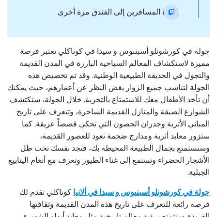
إعادة المسافرين إلى الفندق مرة أخرى
جولة في كورشونلو أسبنىوس و سيدا في كوناكلي تعتبر فرصة
مميزة لاستكشاف المعالم السياحية البارزة في المدن القديمة
والتجول في الحديقة الطبيعية الوطنية. وقد تم تخصيص هذه
الجولة لتناسب جميع الزوار بغض النظر عن أعمارهم، حيث يمكنك
أن تأخذ الأطفال معك للاستمتاع بالتجربة. خلال الجولة، ستكتشف
الشوارع الضيقة والمنازل القديمة الساحرة، وتتعرف على تاريخ
المباني الأثرية وجدران الحصون التي تحكي قصصاً عريقة. كما
ستزور معابد أثرية ومدارج ضخمة تعود للعصور القديمة،
وستستمتع بجمال الطبيعة المحيطة بك، فتجد نفسك تحت ظل
الأشجار الخضراء وتستمع إلى غناء الطيور وتعزف مع أنغام الينابيع
الجبلية.
جولة في كورشونلو أسبنىوس و سيدا في ألانيا
كوناكلي تقدم لك
فرصة رائعة للتعرف على تاريخ هذه المدن القديمة وثقافتها
الفريدة. ستتمتع برؤية معالم تاريخية مثل معابد أبولو الشهيرة