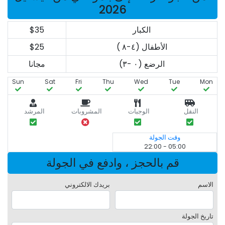
2026
الكبار
$35
الأطفال (٤-٨ )
$25
الرضع (٠ -٣)
مجانا
Sun
Sat
Fri
Thu
Wed
Tue
Mon
النقل
الوجبات
المشروبات
المرشد
وقت الجولة
05:00 - 22:00
قم بالحجز ، وادفع في الجولة
الاسم
بريدك الالكتروني
تاريخ الجولة