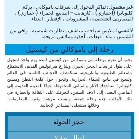
غير مشمول
تذاكر الدخول إلى شرفات باموكالي ، بركة
كليوباترا (اختياري) ، كارهايت - الينابيع الحمراء (اختياري) ،
المصاريف الشخصية ، المشروبات ، الإفطار ، الغداء.
لا تنسي
ملابس سباحة ، مناشف ، نظارات شمسية ، واقي من
الشمس ، ماء ، قبعات ، أحذية وملابس مريحة.
رحلة إلى باموكالي من كيستيل
يجب أن تقوم برحلة إلى باموكالي من كيستيل لمدة يوم واحد للتجول
على طول تراسات الحجر الجيري وشارع هيرابوليس القديم، للاستمتاع
بالمعالم الطبيعية والتاريخية. ستكتشف العجائب الثامنة في العالم
وتسبح في ينابيع الشفاء الحرارية، وتتجول حول قلعة القطن ومسبح
كليوباترا. ستأخذك الآثار والمباني المحفوظة جيدًا للمدينة القديمة إلى
الماضي البعيد، إلى آلاف السنين، لتعرفك على الثقافة والعمارة في
تلك الأوقات. هذه رحلة شيقة، وليست مرهقة وغنية بالمعلومات،
وخلالها ستتجلى المشاعر الإيجابية.
احجز الجولة
اسأل سؤالا