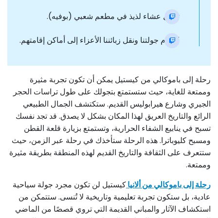
تناول عشاء لذيذ في مطعم شعبي (بوفيه).
اختتام جولتنا ونقل زبائننا الأعزاء إلى أماكن إقامتهم.
رحلة إلى باموكالي من كيستيل يمكن أن تكون تجربة مثيرة
وممتعة للغاية، حيث ستستمتع بتجولك على طول تراسات الحجر
الجيري وشارع هيرابوليس القديم. ستكتشف الجمال الطبيعي
الرائع والتاريخ العريق لهذا المكان بشكل لا يصدق. قد تجد نفسك
تسبح في ينابيع الشفاء الحرارية، وتستمتع بزيارة قلعة القطن
ومسبح كليوباترا. هذه الرحلة ستأخذك في رحلة عبر الزمن، حيث
ستتعرف على الثقافة والتاريخ القديم لهذه المنطقة بطريقة مثيرة
وممتعة.
رحلة إلى باموكالي من ألانيا
كيستيل لن تكون مجرد جولة سياحية
عادية، بل ستكون تجربة تعليمية وتاريخية لا تُنسى. ستتمكن من
استكشاف الآثار والمباني القديمة التي تروي قصصًا من الماضي