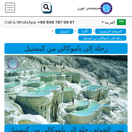
مينيستر تورز
+90 506 787 09 07
العربية
Call & WhatsApp
>
>
>
الصفحة الرئيسية
ألانيا
كيستيل
رحلة إلى باموكالي من كيستيل
رحلة إلى باموكالي من كيستيل
ثمن الجوله رحلة إلى باموكالي من كيستيل