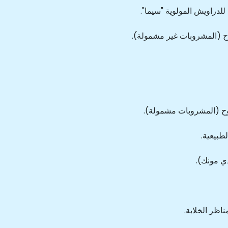
لدراويش المولوية "سيما".
وح (المشروبات غير مشمولة).
توح (المشروبات مشمولة).
طبيعية.
ي مونك).
ناظر الخلابة.