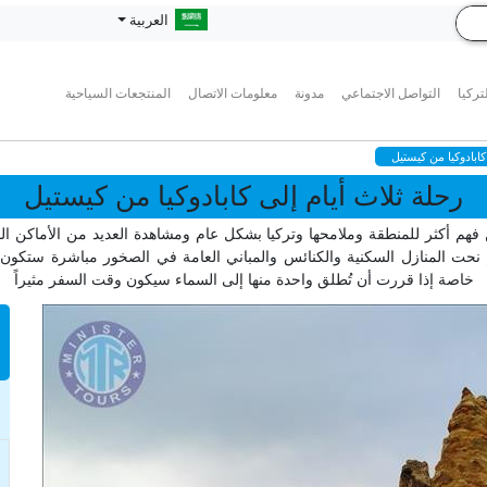
العربية
تركيا
التواصل الاجتماعي
مدونة
معلومات الاتصال
المنتجعات السياحية
كابادوكيا من كيستيل
رحلة ثلاث أيام إلى كابادوكيا من كيستيل
هم أكثر للمنطقة وملامحها وتركيا بشكل عام ومشاهدة العديد من الأماكن المثير
م نحت المنازل السكنية والكنائس والمباني العامة في الصخور مباشرة ستكون
خاصة إذا قررت أن تُطلق واحدة منها إلى السماء سيكون وقت السفر مثيراً
n