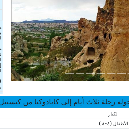
ی
ب
ا
غ
ت
ا
إ
ا
ل
م
له رحلة ثلاث أيام إلى كابادوكيا من كيستيل 026
الكبار
الأطفال (٤-٨ )