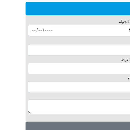
 الجولة
لغرفة
ع