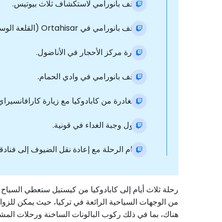
- توقف بانورامي لاستكشاف ثلاث بيوتيس.
- توقف بانورامي في Ortahisar (القلعة الوسطى).
- زيارة مركز الأحجار في الأناضول.
- توقف بانورامي في وادي الحمام.
- المغادرة من كابادوكيا مع زيارة كارافانسيراي
- تناول وجبة الغداء في قونية.
- ختام الرحلة مع إعادة نقل الضيوف إلى فنادق
رحلة ثلاث أيام إلى كابادوكيا من كيستيل ستعطي السياح 
من الوجهات السياحية الرائعة في تركيا، حيث يمكن للزوار ا
هناك، بما في ذلك ركوب البالونات الساخنة ورحلات المش