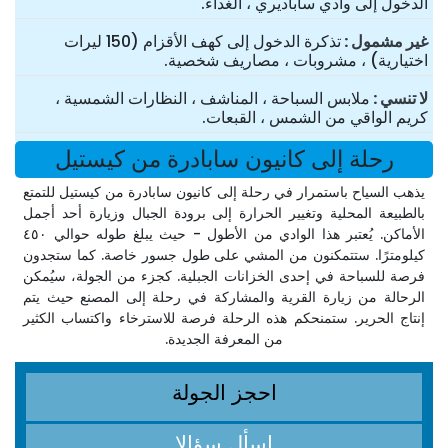
الدخول إلى وادي ساباديري ، الغداء.
غير مشمول
تذكرة الدخول إلى كهف الأقزام (150 ليرات
اختيارية) ، مشروبات ، مصاريف شخصية.
لا تنسي
ملابس السباحة ، المناشف ، النظارات الشمسية ،
كريم الواقي من الشمس ، القبعات.
رحلة إلى كانيون سابادرة من كيستيل
يذهب السياح باستمرار في رحلة إلى كانيون سابادرة من كيستيل للتمتع
بالطبيعة المحلية وتغيير الحرارة إلى برودة الجبال وزيارة أحد أجمل
الأماكن. يُعتبر هذا الوادي من الأطول - حيث يبلغ طوله حوالي ٤٥٠
كيلومترًا. ستتمكنون من المشي على طول جسور خاصة. كما ستجدون
فرصة للسباحة في إحدى الخزانات الجبلية. كجزء من الجولة، سيُمكن
الرحالة من زيارة القرية والمشاركة في رحلة إلى المصنع حيث يتم
إنتاج الحرير. ستمنحكم هذه الرحلة فرصة للاسترخاء واكتساب الكثير
من المعرفة الجديدة.
احجز الجولة
اسأل سؤالا