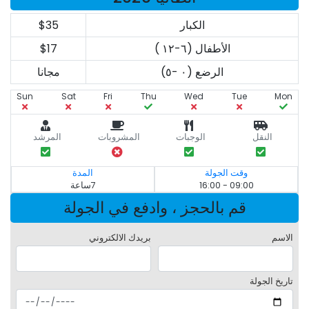
الكبار
$35
الأطفال (٦-١٢ )
$17
الرضع (٠ -٥)
مجانا
Sun
Sat
Fri
Thu
Wed
Tue
Mon
النقل
الوجبات
المشروبات
المرشد
وقت الجولة
المدة
09:00 - 16:00
7ساعة
قم بالحجز ، وادفع في الجولة
الاسم
بريدك الالكتروني
تاريخ الجولة