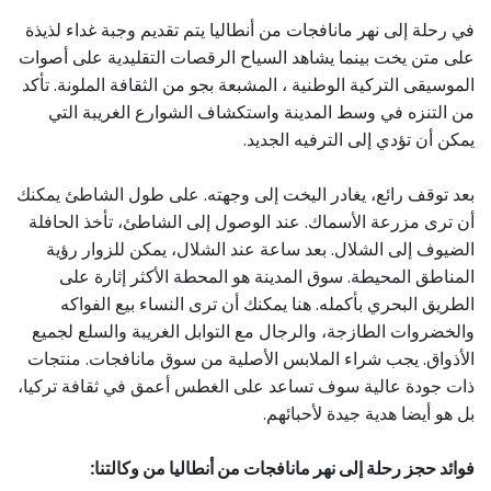
في رحلة إلى نهر مانافجات من أنطاليا يتم تقديم وجبة غداء لذيذة
على متن يخت بينما يشاهد السياح الرقصات التقليدية على أصوات
الموسيقى التركية الوطنية ، المشبعة بجو من الثقافة الملونة. تأكد
من التنزه في وسط المدينة واستكشاف الشوارع الغريبة التي
يمكن أن تؤدي إلى الترفيه الجديد.
بعد توقف رائع، يغادر اليخت إلى وجهته. على طول الشاطئ يمكنك
أن ترى مزرعة الأسماك. عند الوصول إلى الشاطئ، تأخذ الحافلة
الضيوف إلى الشلال. بعد ساعة عند الشلال، يمكن للزوار رؤية
المناطق المحيطة. سوق المدينة هو المحطة الأكثر إثارة على
الطريق البحري بأكمله. هنا يمكنك أن ترى النساء بيع الفواكه
والخضروات الطازجة، والرجال مع التوابل الغريبة والسلع لجميع
الأذواق. يجب شراء الملابس الأصلية من سوق مانافجات. منتجات
ذات جودة عالية سوف تساعد على الغطس أعمق في ثقافة تركيا،
بل هو أيضا هدية جيدة لأحبائهم.
فوائد حجز رحلة إلى نهر مانافجات من أنطاليا من وكالتنا: