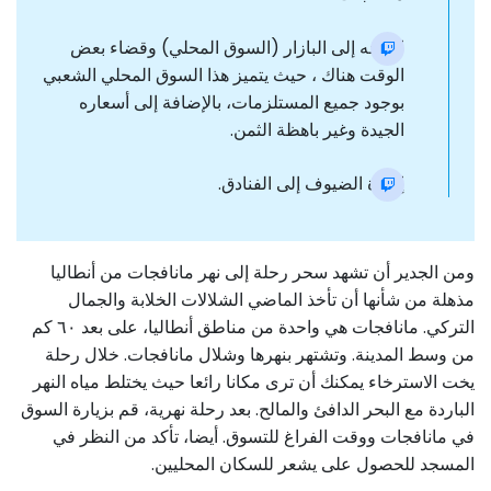
التوجه إلى البازار (السوق المحلي) وقضاء بعض
الوقت هناك ، حيث يتميز هذا السوق المحلي الشعبي
بوجود جميع المستلزمات، بالإضافة إلى أسعاره
الجيدة وغير باهظة الثمن.
إعادة الضيوف إلى الفنادق.
ومن الجدير أن تشهد سحر رحلة إلى نهر مانافجات من أنطاليا
مذهلة من شأنها أن تأخذ الماضي الشلالات الخلابة والجمال
التركي. مانافجات هي واحدة من مناطق أنطاليا، على بعد ٦٠ كم
من وسط المدينة. وتشتهر بنهرها وشلال مانافجات. خلال رحلة
يخت الاسترخاء يمكنك أن ترى مكانا رائعا حيث يختلط مياه النهر
الباردة مع البحر الدافئ والمالح. بعد رحلة نهرية، قم بزيارة السوق
في مانافجات ووقت الفراغ للتسوق. أيضا، تأكد من النظر في
المسجد للحصول على يشعر للسكان المحليين.