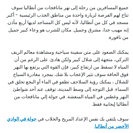
جميع المسافرين من رحلة إلى نهر مانافجات من أنطاليا سوف
تتاح لهم الفرصة لزيارة واحدة من مناطق الجذب الرئيسية - أكبر
مسجد في كل من أنطاليا، لأنه ليس كل المساجد لديها أربع مآذن.
إنه مهيب جدا، مشرق وجميل. مكان للشرب هو وعاء كبير جميل
من نافورة.
يمكنك الصعود على متن سفينة سياحية ومشاهدة معالم الريف
التركي، متجهة إلى شلال كبير ولكن هادئ. على الرغم من أن
المياه لا تسقط من ارتفاع كبير، فإن القوة التي يرتفع بها النهر
فوق الحافة سوف تثير الإعجاب بلا شك. بمجرد مغادرة السياح
للشلال ، يمكنك رؤية السلاحف تطفو في الماء أو البجع تحلق في
السماء. قبل التوجه إلى وسط المدينة، توقف عند أحد شواطئ
النهر وغطس في المياه المنعشة. في جولة إلي مانافجات من
أنطاليا إيجابية فقط.
سوف يلتقي بك نفس الإعداد المريح والخلاب في
جولة في الوادي
الأخضر من أنطاليا
.