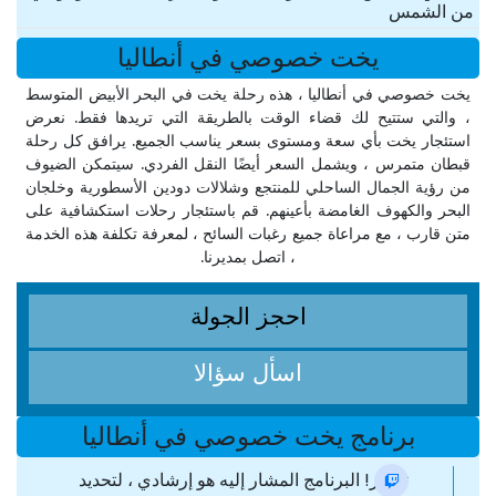
من الشمس
يخت خصوصي في أنطاليا
يخت خصوصي في أنطاليا ، هذه رحلة يخت في البحر الأبيض المتوسط
، والتي ستتيح لك قضاء الوقت بالطريقة التي تريدها فقط. نعرض
استئجار يخت بأي سعة ومستوى بسعر يناسب الجميع. يرافق كل رحلة
قبطان متمرس ، ويشمل السعر أيضًا النقل الفردي. سيتمكن الضيوف
من رؤية الجمال الساحلي للمنتجع وشلالات دودين الأسطورية وخلجان
البحر والكهوف الغامضة بأعينهم. قم باستئجار رحلات استكشافية على
متن قارب ، مع مراعاة جميع رغبات السائح ، لمعرفة تكلفة هذه الخدمة
، اتصل بمديرنا.
احجز الجولة
اسأل سؤالا
برنامج يخت خصوصي في أنطاليا
تحذير! البرنامج المشار إليه هو إرشادي ، لتحديد