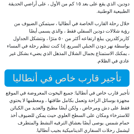
دودين، الذي يقع على بعد ١٥ كم من الأول ، على أراضي الحديقة
الطبيعية الوطنية.
خلال رحلة القارب الخاصة في أنطاليا ، سيتمكن الضيوف من
رؤية شلالات دودين السفلي فقط ، والذي يسمى أيضًا
كاربزكلدرين. يبلغ ارتفاعه أكثر من ٥٠ مترًا ، وتتشكل الجداول
بواسطة نهر دودن الجبلي السريع. إذا كنت تنظم رحلة في المساء
، يمكنك الاستمتاع بجمال الشلال المذهل الذي يضيء بشكل غير
عادي في الظلام.
تأجير قارب خاص في أنطاليا
تأجير قارب خاص في أنطاليا: جميع اليخوت المعروضة في الموقع
مجهزة بوسائل الراحة وتعمل بكامل طاقتها ، ومعظمها لا يحتوي
فقط على دش ومرحاض ، ولكن أيضًا مطبخ والعديد من الكبائن
للاسترخاء ومكان على السطح العلوي حيث يمكن للضيوف أخذ
حمام شمس. يوصى أيضًا بعشاق الترفيه النشط والمتطرف
ليشمل رحلات السفاري الديناميكية بجيب أنطاليا.