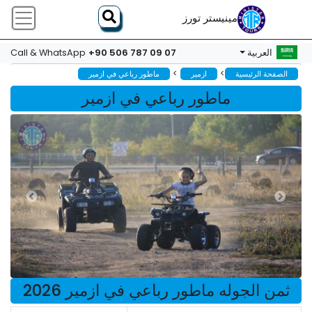
مينيستر تورز
+90 506 787 09 07
العربية
Call & WhatsApp
>
>
الصفحة الرئيسية
ازمير
ماطور رباعي في ازمیر
ماطور رباعي في ازمیر
ثمن الجوله ماطور رباعي في ازمیر 2026