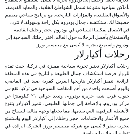
بأماكن سياحية متنوعة تشمل الشواطئ الخلابة، والمعابد القديمة،
والأسواق التقليدية، والمزارات التاريخية. مع برنامج سياحي مصمم
خصيصًا لك، ستكتشف جمال بودروم بكل راحة وسهولة. لا تتردد
في الاتصال بمكتبنا السياحي في بودروم لحجز رحلتك القادمة
والاستمتاع بأفضل الرحلات حول العالم. اختر رحلتك السياحية إلى
بودروم واستمتع بتجربة لا تُنسى مع مينيستر تورز.
رحلات أكيارلار
رحلات أكيارلار تعتبر تجربة سياحية مميزة في تركيا، حيث تقدم
للزوار فرصة استكشاف جمال الطبيعة والتاريخ في هذه المنطقة
الرائعة. تتميز أكيارلار بتاريخها العريق كقرية صيد في الماضي،
واليوم أصبحت واحدة من أهم المقاصد السياحية في تركيا. تقع في
جنوب غرب شبه جزيرة بودروم، وتبعد حوالي ٢١ كيلومترًا عن
مركز بودروم. بالإضافة إلى جمالها الطبيعي، تتميز أكيارلار بتنوع
الأنشطة الترفيهية التي تقدمها، مما يجعلها وجهة مثالية للسياح من
جميع الأعمار والاهتمامات.احجز رحلتك إلى أكيارلار اليوم واستمتع
بتجربة سفر لا تُنسى مع شركة مينيستر تورز، الشركة الرائدة في
تنظيم الرحلات السياحية.