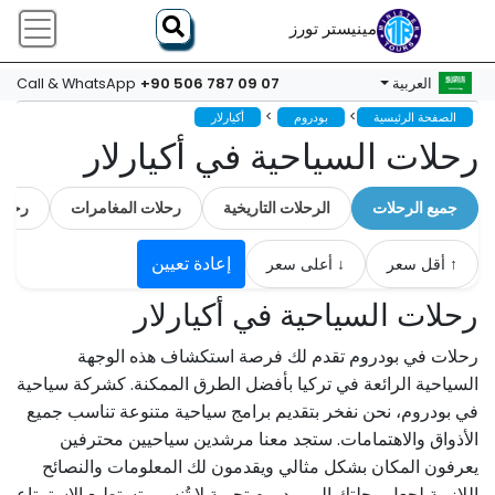
مينيستر تورز
+90 506 787 09 07
العربية
Call & WhatsApp
>
>
الصفحة الرئيسية
بودروم
أكيارلار
رحلات السياحية في أكيارلار
جميع الرحلات
الرحلات التاريخية
رحلات المغامرات
رحلات 
إعادة تعيين
↑ أقل سعر
↓ أعلى سعر
رحلات السياحية في أكيارلار
رحلات في بودروم تقدم لك فرصة استكشاف هذه الوجهة
السياحية الرائعة في تركيا بأفضل الطرق الممكنة. كشركة سياحية
في بودروم، نحن نفخر بتقديم برامج سياحية متنوعة تناسب جميع
الأذواق والاهتمامات. ستجد معنا مرشدين سياحيين محترفين
يعرفون المكان بشكل مثالي ويقدمون لك المعلومات والنصائح
اللازمة لجعل رحلتك إلى بودروم تجربة لا تُنسى. تستطيع الاستمتاع