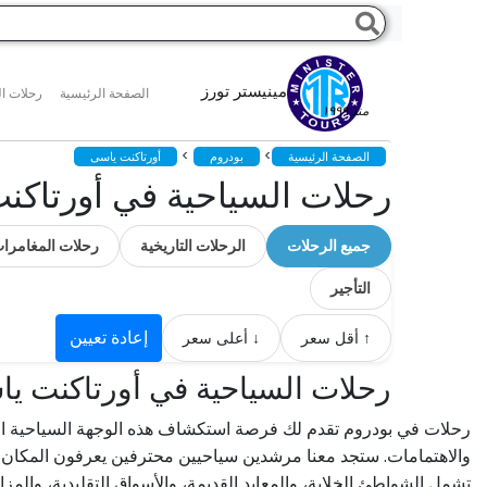
مينيستر تورز
الصفحة الرئيسية
رحلات ال
منذ ١٩٩٩
>
>
الصفحة الرئيسية
بودروم
أورتاكنت ياسى
رحلات السياحية في أورتاكن
جميع الرحلات
الرحلات التاريخية
رحلات المغامرا
التأجير
إعادة تعيين
↑ أقل سعر
↓ أعلى سعر
رحلات السياحية في أورتاكنت ي
رحلات في بودروم تقدم لك فرصة استكشاف هذه الوجهة السياحية الرا
والاهتمامات. ستجد معنا مرشدين سياحيين محترفين يعرفون المكان بش
تشمل الشواطئ الخلابة، والمعابد القديمة، والأسواق التقليدية، وال