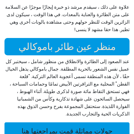
علاوة على ذلك ، سيقدم مرشد ذو خبرة إيجازًا موجزًا ​​عن السلامة
على متن الطائرة والعناية بالمعدات. في هذا الوقت ، سيكون لدى
الزائرين الوقت للنظر حولهم وحتى مشاهدة بالونات أخرى وهي
تطير. هذا حقا مشهد لا ينسى!
منظر عين طائر باموكالي
عند الصعود إلى الطائرة والانطلاق من منظور شامل ، سيختبر كل
عميل نفس الشعور بالحرية المطلقة. جمال باموكالي يذهل الخيال
حقًا ، لأن هذه المنطقة تسمى أعجوبة العالم التركية. "قلعة
القطن" المحلية مع الترافرتين الأبيض تمامًا وحمامات السباحة ،
فهي تستحق التقاط مائة صورة لذكرى طويلة. أثناء الهبوط ،
سيحصل السائحون على شهادة تذكارية وكأس من الشمبانيا
الفوارة اللذيذة. ستحتفل المجموعة بفرح وحسن الذوق بهذه
الذكريات الحية والتجارب الجديدة.
جولات مماثلة قمت بمراجعتها هنا