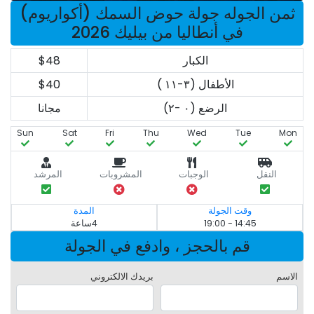
ثمن الجوله جولة حوض السمك (أكواريوم)
في أنطاليا من بيليك 2026
الكبار
$48
الأطفال (٣-١١ )
$40
الرضع (٠ -٢)
مجانا
Sun
Sat
Fri
Thu
Wed
Tue
Mon
النقل
الوجبات
المشروبات
المرشد
وقت الجولة
المدة
14:45 - 19:00
4ساعة
قم بالحجز ، وادفع في الجولة
الاسم
بريدك الالكتروني