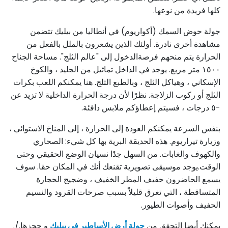
كلها فريدة من نوعها.
جولة حوض السمك (أكواريوم) في أنطاليا من بيليك تتضمن
مشاهدة أخرى نادرة. أولئك الذين يشعرون بالملل بالفعل من
الحرارة يتم منحهم فرصةالدخول إلى "عالم الثلج". مساحة الجناح
۱٥۰۰ متر مربع. يوجد في الداخل تماثيل من الجليد ، والكوخ
الإسكاني ، وهياكل الثلج ، وبالطبع الثلج. هنا يمكنكم اللعب بكرات
الثلج أو ركوب الزلاجة. نظرًا لأن درجة الحرارة الداخلية لا تزيد عن
-٥ درجات ، فسيتم إعطاؤكم ملابس دافئة.
بنفس السرعة يمكنكم العودة إلى الحرارة ، إلى المناخ الاستوائي ،
وزيارة تيراريوم. هذه الحديقة البرية بها كل شيء: الصحاري
والكهوف والغابات. من السهل جدًا نسيان الوضع الحقيقي وحتى
الوقت.يوجد موسيقى تصويرية تقنعك أنك في المكان حقا. سوف
يسمع الحاضرون حفيف المطر الخفيف ، وضجيج الحجارة
المتساقطة ، التي تغرق قليلاً بسبب صرخات القرود والنسيم
الحفيف وأصوات الطيور.
يمكنك أيضا التحقق من
جولة أرض الأساطير في بيليك
و حجزها./.