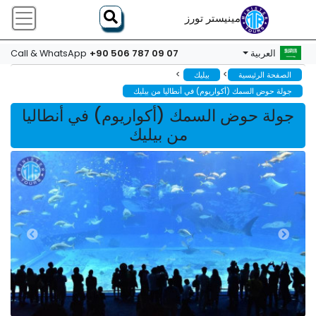
مينيستر تورز
+90 506 787 09 07
العربية
Call & WhatsApp
>
>
الصفحة الرئيسية
بيليك
جولة حوض السمك (أكواريوم) في أنطاليا من بيليك
جولة حوض السمك (أكواريوم) في أنطاليا
من بيليك