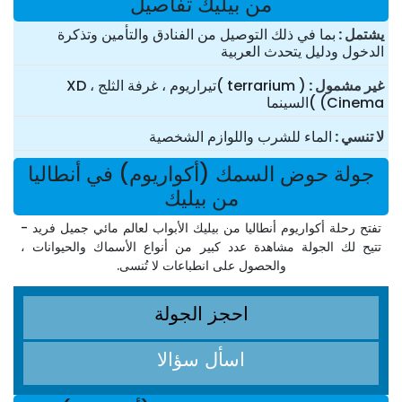
من بيليك تفاصيل
یشتمل
بما في ذلك التوصيل من الفنادق والتأمين وتذكرة
الدخول ودليل يتحدث العربية
غير مشمول
( terrarium )تيراريوم ، غرفة الثلج ، XD
Cinema) )السينما
لا تنسي
الماء للشرب واللوازم الشخصية
جولة حوض السمك (أكواريوم) في أنطاليا
من بيليك
تفتح رحلة أكواريوم أنطاليا من بيليك الأبواب لعالم مائي جميل فريد -
تتيح لك الجولة مشاهدة عدد كبير من أنواع الأسماك والحيوانات ،
والحصول على انطباعات لا تُنسى.
احجز الجولة
اسأل سؤالا