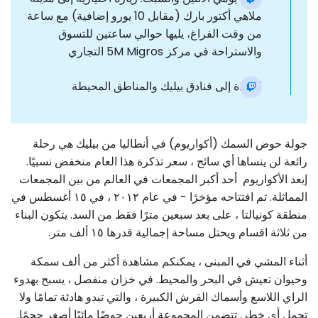
ملاهي أكتور بارك (مقابل 10 يورو إضافية) مع ساعة
من وقت الفراغ، يليها حوالي ساعتين للتسوق
والاستراحة في مركز 5M Migros التجاري
العودة إلى فنادق بيليك والمناطق المحيطة
جولة حوض السمك (أكواريوم) في أنطاليا من بيليك هي رحلة
رائعة لن ينساها أي سائح ، سعر تذكرة هذا العام منخفض نسبيًا.
إيعد الأكواريوم أحد أكبر المجمعات في العالم من بين المجمعات
المماثلة. تم افتتاحه مؤخرًا - في عام ۲۰۱۲ ، في ۱٥ أغسطس في
منطقة كونيالتا ، على بعد سبعين مترًا فقط من السد. يتكون البناء
من ثلاثة اقسام ويحتل مساحة إجمالية قدرها ۱٥ ألف متر.
أثناء المشي في المبنى ، يمكنكم مشاهدة أكثر من ألف سمكة
وحيوان تعيش في البحر والمحيط. في خزان منفصل ، يسبح بهدوء
الراي اللاسع وأسماك القرش الكبيرة ، والتي تبدو هادئة تمامًا ولا
تحمل أي خطر. تتضمن المجموعة أربعين حوضًا مائيًا أصغر حجمًا.