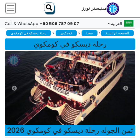
مينيستر تورز
+90 506 787 09 07
العربية
Call & WhatsApp
>
>
>
الصفحة الرئيسية
سيدا
كومكوي
رحلة ديسكو في كومكوي
رحلة ديسكو في كومكوي
ثمن الجوله رحلة ديسكو في كومكوي 2026