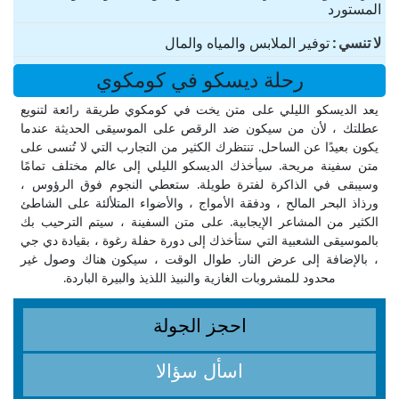
المستورد
لا تنسي
توفير الملابس والمياه والمال
رحلة ديسكو في كومكوي
يعد الديسكو الليلي على متن يخت في كومكوي طريقة رائعة لتنويع
عطلتك ، لأن من سيكون ضد الرقص على الموسيقى الحديثة عندما
يكون بعيدًا عن الساحل. تنتظرك الكثير من التجارب التي لا تُنسى على
متن سفينة مريحة. سيأخذك الديسكو الليلي إلى عالم مختلف تمامًا
وسيبقى في الذاكرة لفترة طويلة. ستعطي النجوم فوق الرؤوس ،
ورذاذ البحر المالح ، ودفقة الأمواج ، والأضواء المتلألئة على الشاطئ
الكثير من المشاعر الإيجابية. على متن السفينة ، سيتم الترحيب بك
بالموسيقى الشعبية التي ستأخذك إلى دورة حفلة رغوة ، بقيادة دي جي
، بالإضافة إلى عرض النار. طوال الوقت ، سيكون هناك وصول غير
محدود للمشروبات الغازية والنبيذ اللذيذ والبيرة الباردة.
احجز الجولة
اسأل سؤالا