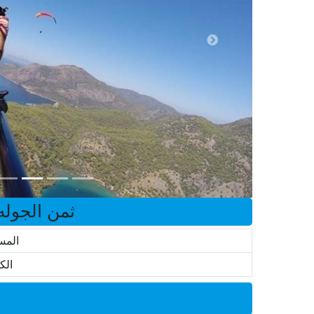
ثمن الجوله
المس
الك