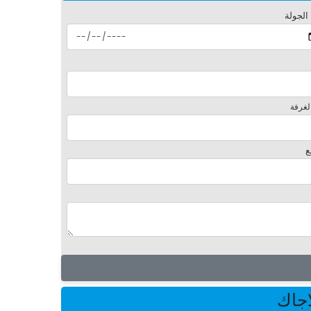
 الجولة
لغرفة
ع
اجاك