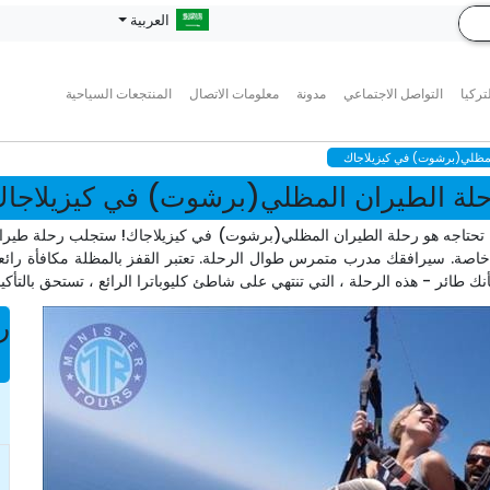
العربية
تركيا
التواصل الاجتماعي
مدونة
معلومات الاتصال
المنتجعات السياحية
لمظلي(برشوت) في كيزيلاجاك
لة الطيران المظلي(برشوت) في كيزيلاجا
ا تحتاجه هو رحلة الطيران المظلي(برشوت) في كيزيلاجاك! ستجلب رحلة طيرا
ت خاصة. سيرافقك مدرب متمرس طوال الرحلة. تعتبر القفز بالمظلة مكافأة رائ
ك طائر - هذه الرحلة ، التي تنتهي على شاطئ كليوباترا الرائع ، تستحق بالتأكي
ر
n