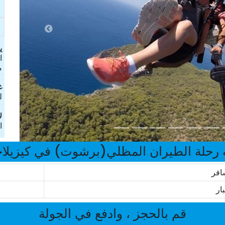
ی
ا
م
غ
ل
ل
ا
 رحلة الطيران المظلي(برشوت) في كيزيلاجاك 
افر
بار
قم بالحجز ، وادفع في الجولة