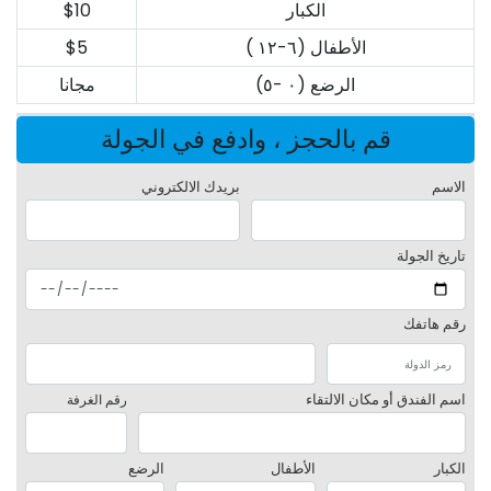
الكبار
$10
الأطفال (٦-١٢ )
$5
الرضع (٠ -٥)
مجانا
قم بالحجز ، وادفع في الجولة
الاسم
بريدك الالكتروني
تاريخ الجولة
رقم هاتفك
اسم الفندق أو مكان الالتقاء
رقم الغرفة
الكبار
الأطفال
الرضع