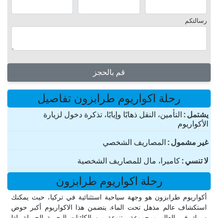
رسالتكم
قم بالحجز
رحلة اكواريوم طرابزون تفاصيل
یشتمل
التأمين، النقل ذهابًا وإيابًا، تذكرة دخول لزيارة
الأكواريوم
غير مشمول
المصاريف الشخصي
لا تنسي
كاميرا، مال للمصاريف الشخصية
رحلة اكواريوم طرابزون
أكواريوم طرابزون هو وجهة سياحية استثنائية في تركيا، حيث يمكنك
استكشاف عالم مذهل تحت الماء. يتضمن هذا الاكواريوم أكبر حوض
سمك في العالم ومجموعة متنوعة من الكائنات البحرية الجميلة. إذا