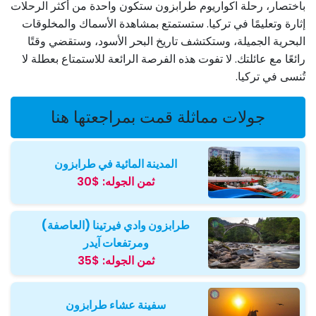
باختصار، رحلة اكواريوم طرابزون ستكون واحدة من أكثر الرحلات
إثارة وتعليمًا في تركيا. ستستمتع بمشاهدة الأسماك والمخلوقات
البحرية الجميلة، وستكتشف تاريخ البحر الأسود، وستقضي وقتًا
رائعًا مع عائلتك. لا تفوت هذه الفرصة الرائعة للاستمتاع بعطلة لا
تُنسى في تركيا.
جولات مماثلة قمت بمراجعتها هنا
المدينة المائية في طرابزون
ثمن الجوله:
$30
طرابزون وادي فيرتينا (العاصفة)
ومرتفعات آيدر
ثمن الجوله:
$35
سفينة عشاء طرابزون