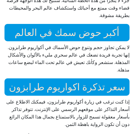
جزء لا يتجزأ من هذه الخطة المثالية. ستتيح لك هذه الوجهة فرصة
قضاء وقت ممتع مع أحبائك واستكشاف عالم البحر والمحيطات
بطريقة مشوقة.
أكبر حوض سمك في العالم
لا يمكن تجاوز حجم وتنوع حوض الأسماك في أكواريوم طرابزون.
إنها تجربة فريدة تضعك في عالم سحري مليء بالألوان والأشكال
المذهلة. ستشعر وكأنك تعيش في عالم تحت الماء لبضع ساعات
مذهلة.
سعر تذكرة اكواريوم طرابزون
إذا كنت ترغب في زيارة أكواريوم طرابزون، فيمكنك الاطلاع على
أسعار التذاكر على موقعهم الرسمي على الإنترنت. تتوفر تذاكر
بأسعار معقولة تسمح للزوار بالاستمتاع بجمال هذا المكان الرائع
دون أن تكون الرواية باهظة الثمن.