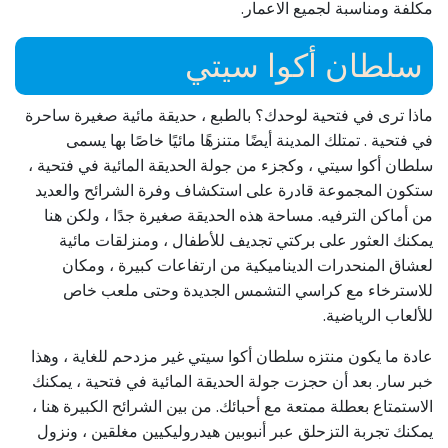
مكلفة ومناسبة لجميع الاعمار.
سلطان أكوا سيتي
ماذا ترى في فتحية لوحدك؟ بالطبع ، حديقة مائية صغيرة ساحرة
في فتحية . تمتلك المدينة أيضًا متنزهًا مائيًا خاصًا بها يسمى
سلطان أكوا سيتي ، وكجزء من جولة الحديقة المائية في فتحية ،
ستكون المجموعة قادرة على استكشاف وفرة الشرائح والعديد
من أماكن الترفيه. مساحة هذه الحديقة صغيرة جدًا ، ولكن هنا
يمكنك العثور على بركتي ​​تجديف للأطفال ، ومنزلقات مائية
لعشاق المنحدرات الديناميكية من ارتفاعات كبيرة ، ومكان
للاسترخاء مع كراسي التشمس الجديدة وحتى ملعب خاص
للألعاب الرياضية.
عادة ما يكون منتزه سلطان أكوا سيتي غير مزدحم للغاية ، وهذا
خبر سار. بعد أن حجزت جولة الحديقة المائية في فتحية ، يمكنك
الاستمتاع بعطلة ممتعة مع أحبائك. من بين الشرائح الكبيرة هنا ،
يمكنك تجربة التزحلق عبر أنبوبين هيدروليكيين مغلقين ، ونزول