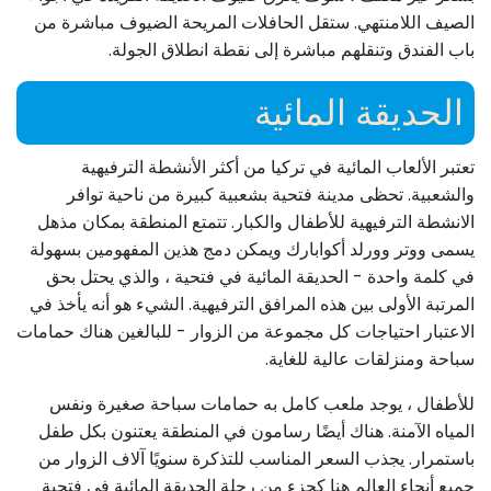
الصيف اللامنتهي. ستقل الحافلات المريحة الضيوف مباشرة من
باب الفندق وتنقلهم مباشرة إلى نقطة انطلاق الجولة.
الحديقة المائية
تعتبر الألعاب المائية في تركيا من أكثر الأنشطة الترفيهية
والشعبية. تحظى مدينة فتحية بشعبية كبيرة من ناحية توافر
الانشطة الترفيهية للأطفال والكبار. تتمتع المنطقة بمكان مذهل
يسمى ووتر وورلد أكوابارك ويمكن دمج هذين المفهومين بسهولة
في كلمة واحدة - الحديقة المائية في فتحية ، والذي يحتل بحق
المرتبة الأولى بين هذه المرافق الترفيهية. الشيء هو أنه يأخذ في
الاعتبار احتياجات كل مجموعة من الزوار - للبالغين هناك حمامات
سباحة ومنزلقات عالية للغاية.
للأطفال ، يوجد ملعب كامل به حمامات سباحة صغيرة ونفس
المياه الآمنة. هناك أيضًا رسامون في المنطقة يعتنون بكل طفل
باستمرار. يجذب السعر المناسب للتذكرة سنويًا آلاف الزوار من
جميع أنحاء العالم هنا كجزء من رحلة الحديقة المائية في فتحية