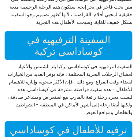
متن يخت فاخر في بحر إيجه. ستكون هذه الرحلة الرخيصة متعة
حقيقية لمحبي أفلام القراصنة ، لأنها تُظهر تصميم وجو السفينة
بشكل خفيف للغاية. وسيحب الأطفال هذه التجربة
السفينة الترفيهيه في
كوساداسي تركية
السفينة الترفيهيه في كوساداسي تركيا بلد الشمس والأعياد.
لعشاق الرحلات البحرية المختلفة ، فإنه يوفر العديد من الخيارات
لقضاء وقت الفراغ. ومع ذلك ، فإن الأكثر سخونة وإثارة للاهتمام
للأطفال - هذه سفينة قراصنة مشرقة في كوساداسي. هذه
ليست مجرد رحلة رائعة بالقارب مع استعراض ومشاعر صادقة ،
ولكنها أيضًا رحلة إلى أشهر الأماكن في المنطقة - الشواطئ
والخلجان ومواقع الغوص
ترفيه للأطفال في كوساداسي