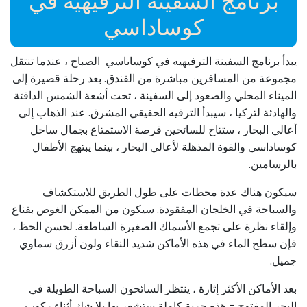
برنامج السفينة الترفيهيه في
كوساداسي
يبدأ برنامج السفينة الترفيهيه في كوساىاسي الصباح ، عندما تنتقل
مجموعة من المسافرين مباشرة من الفندق. بعد رحلة قصيرة إلى
الميناء المحلي والصعود إلى السفينة ، تحت أشعة الشمس الدافئة
والهادئة لتركيا ، سيبدأ الترفيه الحقيقي المشرق. عند الذهاب إلى
أعالي البحار ، ستتاح للسائحين فرصة الاستمتاع بجمال ساحل
كوساداسي والقوة المذهلة لأعالي البحار ، بينما يبتهج الأطفال
بالرسامين.
سيكون هناك عدة محطات على طول الطريق للاستكشاف
والسباحة في الخلجان المفقودة. سيكون من الممكن الغوص بقناع
وإلقاء نظرة على تجمع الأسماك الصغيرة الساطعة. لحسن الحظ ،
فإن سطح الماء في هذه الأماكن شديد النقاء ولون أزرق سماوي
جميل.
بعد الأماكن الأكثر إثارة ، ينتظر السائحون السباحة الطويلة في
البحر المفتوح - هذه حرية كاملة ستشعر بها بلا شك أثناء ركوب