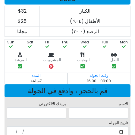
الكبار
$32
الأطفال (٤-٩ )
$25
الرضع (٠ -٣)
مجانا
Sun
Sat
Fri
Thu
Wed
Tue
Mon
النقل
الوجبات
المشروبات
المرشد
وقت الجولة
المدة
09:00 - 16:00
7ساعة
قم بالحجز ، وادفع في الجولة
الاسم
بريدك الالكتروني
تاريخ الجولة