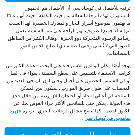
ترفيه للأطفال في كوساداسي أن الأطفال هم الجمهور
المستهدف لهذه الرحلة الفعالة من حيث التكلفة ، حيث أنهم غالبًا
ما يهتمون بموضوع أسرار البحار والمعارك الخطيرة. لهذا السبب
تم إنشاء جميع الظروف لهم للراحة على متن السفينة: يعمل
رسامو الرسوم المتحركة ذوو الخبرة ، وهناك الكثير من المناطق
للصور التي لا تُنسى وحتى الطعام ذي الطابع الخاص للفوز
بالمسابقات.
يوجد أيضًا مكان للوالدين للاسترخاء على اليخت - هناك الكثير من
كراسي الاستلقاء للتشمس على سطح السفينة ، سواء في الظل
أو في الشمس للحصول على أجمل وحتى لون تان. في العديد من
المحطات على طول طريق القوارب ، سيكون من الممكن
السباحة في أعالي البحار أو الخلجان اللازوردية. من خلال حجز
هذه الجولة ، يمكن حتى للسائحين الأكثر جرأة الغوص بحثًا عن
الكنوز القديمة. كما يُنصح عشاق الرحلات البحري بزيارة
جزيرة
ساموس في كوساداسي
.