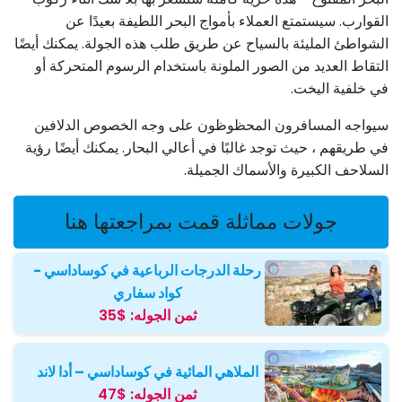
القوارب. سيستمتع العملاء بأمواج البحر اللطيفة بعيدًا عن
الشواطئ المليئة بالسياح عن طريق طلب هذه الجولة. يمكنك أيضًا
التقاط العديد من الصور الملونة باستخدام الرسوم المتحركة أو
في خلفية اليخت.
سيواجه المسافرون المحظوظون على وجه الخصوص الدلافين
في طريقهم ، حيث توجد غالبًا في أعالي البحار. يمكنك أيضًا رؤية
السلاحف الكبيرة والأسماك الجميلة.
جولات مماثلة قمت بمراجعتها هنا
رحلة الدرجات الرباعية في كوساداسي -
كواد سفاري
ثمن الجوله:
$35
الملاهي المائية في كوساداسي – أدا لاند
ثمن الجوله:
$47