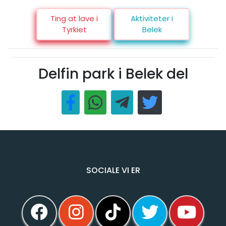
Ting at lave i
Aktiviteter i
Tyrkiet
Belek
Delfin park i Belek del
SOCIALE VI ER