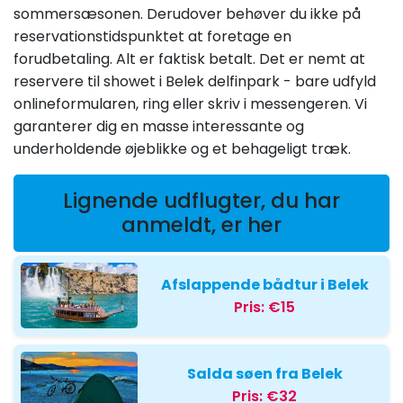
sommersæsonen. Derudover behøver du ikke på
reservationstidspunktet at foretage en
forudbetaling. Alt er faktisk betalt. Det er nemt at
reservere til showet i Belek delfinpark - bare udfyld
onlineformularen, ring eller skriv i messengeren. Vi
garanterer dig en masse interessante og
underholdende øjeblikke og et behageligt træk.
Lignende udflugter, du har
anmeldt, er her
Afslappende bådtur i Belek
Pris:
€15
Salda søen fra Belek
Pris:
€32