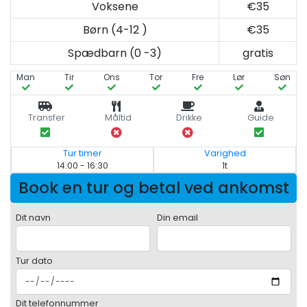
Voksene
€35
Børn (4-12 )
€35
Spædbarn (0 -3)
gratis
Man
Tir
Ons
Tor
Fre
Lør
Søn
Transfer
Måltid
Drikke
Guide
Tur timer
Varighed
14:00 - 16:30
1t
Book en tur og betal ved ankomst
Dit navn
Din email
Tur dato
Dit telefonnummer