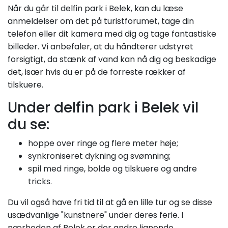
Når du går til delfin park i Belek, kan du læse
anmeldelser om det på turistforumet, tage din
telefon eller dit kamera med dig og tage fantastiske
billeder. Vi anbefaler, at du håndterer udstyret
forsigtigt, da stænk af vand kan nå dig og beskadige
det, især hvis du er på de forreste rækker af
tilskuere.
Under delfin park i Belek vil
du se:
hoppe over ringe og flere meter høje;
synkroniseret dykning og svømning;
spil med ringe, bolde og tilskuere og andre
tricks.
Du vil også have fri tid til at gå en lille tur og se disse
usædvanlige "kunstnere" under deres ferie. I
nærheden af Belek er der andre lignende