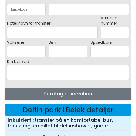
Værelses
Hotel navn for transfer
nummer;
Voksene
Børn
Spædbarn
Din besked
Foretag reservation
Delfin park i Belek detaljer
Inkuldert
transfer på en komfortabel bus,
forsikring, en billet til delfinshowet, guide