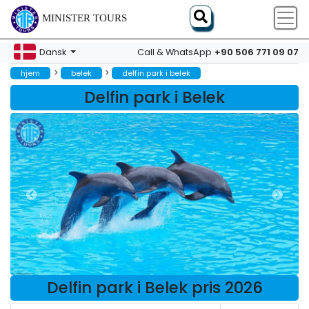
MINISTER TOURS
+90 506 771 09 07
Dansk
Call & WhatsApp
>
>
hjem
belek
delfin park i belek
Delfin park i Belek
Delfin park i Belek pris 2026