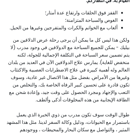
القيام به. في انتظاركم:
القفز فوق الحلقات وارتفاع عدة أمتار؛
الغوص والسباحة المتزامنة؛
ألعاب مع الخواتم والكرات والمتفرجين وغيرها من الحيل.
ولكن هذا ليس كل ما يمكن أن يرجى رحلة عرض الدلافين من
بيليك - يمكن للجميع السباحة مع الدولافين في وجود مدرب (لا
يتم تضمين سعر السباحة في التكلفة الإجمالية للجولة، لكنه
منخفض للغاية). يمارس علاج الدولافين الآن في العديد من بلدان
العالم وله أهمية كبيرة في علاج الاضطرابات العصبية والاكتئاب
وغيرها من الأمراض. بفضل مثل هذا الاتصال غير عادية، وسوف
تكون قادرة على تحسين كبير الرفاه الخاصة بك، والتخلص من
التعب والإجهاد ومجرد الحصول على وقت جيد، وإعادة شحن مع
الطاقة الإيجابية من هذه المخلوقات أذكى وألطف.
طوال الوقت سوف تكون مدرب من ذوي الخبرة الذي يعمل
باستمرار مع الحيوانات، ودليل وكالة السفر لدينا. مثل هذا المشهد
المثير ، والتواصل مع سكان البحار والمحيطات ، ووجودهم