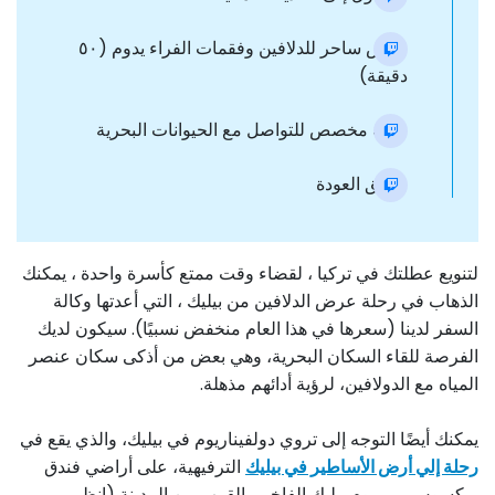
عرض ساحر للدلافين وفقمات الفراء يدوم (٥۰
دقيقة)
وقت مخصص للتواصل مع الحيوانات البحرية
طريق العودة
لتنويع عطلتك في تركيا ، لقضاء وقت ممتع كأسرة واحدة ، يمكنك
الذهاب في رحلة عرض الدلافين من بيليك ، التي أعدتها وكالة
السفر لدينا (سعرها في هذا العام منخفض نسبيًا). سيكون لديك
الفرصة للقاء السكان البحرية، وهي بعض من أذكى سكان عنصر
المياه مع الدولافين، لرؤية أدائهم مذهلة.
يمكنك أيضًا التوجه إلى تروي دولفيناريوم في بيليك، والذي يقع في
رحلة إلي أرض الأساطير في بيليك
الترفيهية، على أراضي فندق
ريكسوس بريميوم بيليك الفاخر، بالقرب من المدينة (انظر