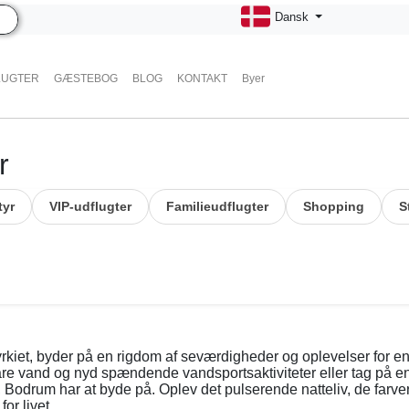
Dansk
LUGTER
GÆSTEBOG
BLOG
KONTAKT
Byer
r
tyr
VIP-udflugter
Familieudflugter
Shopping
S
yrkiet, byder på en rigdom af seværdigheder og oplevelser for en
are vand og nyd spændende vandsportsaktiviteter eller tag på e
et, Bodrum har at byde på. Oplev det pulserende natteliv, de far
r livet.