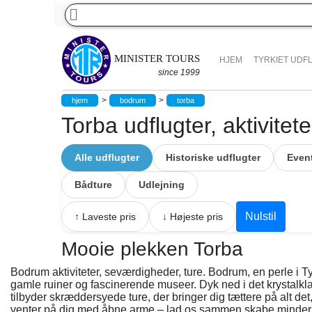
MINISTER TOURS
HJEM
TYRKIET UDF
since 1999
>
>
hjem
bodrum
torba
Torba udflugter, aktivitete
Alle udflugter
Historiske udflugter
Even
Bådture
Udlejning
Nulstil
↑ Laveste pris
↓ Højeste pris
Mooie plekken Torba
Bodrum aktiviteter, seværdigheder, ture. Bodrum, en perle i T
gamle ruiner og fascinerende museer. Dyk ned i det krystalkl
tilbyder skræddersyede ture, der bringer dig tættere på alt d
venter på dig med åbne arme – lad os sammen skabe minder fo