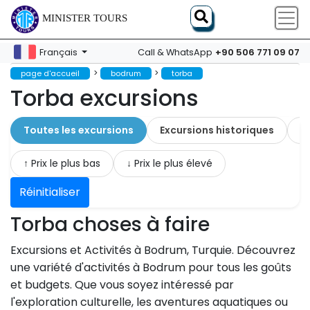
MINISTER TOURS
+90 506 771 09 07
Français
Call & WhatsApp
>
>
page d'accueil
bodrum
torba
Torba excursions
Toutes les excursions
Excursions historiques
A
↑ Prix ​​le plus bas
↓ Prix ​​le plus élevé
Réinitialiser
Torba choses à faire
Excursions et Activités à Bodrum, Turquie. Découvrez
une variété d'activités à Bodrum pour tous les goûts
et budgets. Que vous soyez intéressé par
l'exploration culturelle, les aventures aquatiques ou