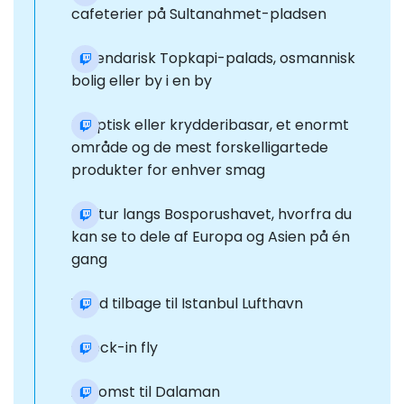
cafeterier på Sultanahmet-pladsen
Legendarisk Topkapi-palads, osmannisk
bolig eller by i en by
Egyptisk eller krydderibasar, et enormt
område og de mest forskelligartede
produkter for enhver smag
Bådtur langs Bosporushavet, hvorfra du
kan se to dele af Europa og Asien på én
gang
Vend tilbage til Istanbul Lufthavn
Check-in fly
Ankomst til Dalaman