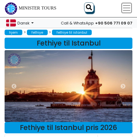
MINISTER TOURS
+90 506 771 09 07
Dansk
Call & WhatsApp
>
>
hjem
fethiye
fethiye til istanbul
Fethiye til Istanbul
Fethiye til Istanbul pris 2026