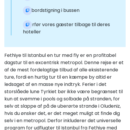
Ombordstigning i bussen
Overfør vores gæster tilbage til deres
hoteller
Fethiye til Istanbul en tur med fly er en profitabel
dagstur til en excentrisk metropol. Denne rejse er et
af de mest fordelagtige tilbud af alle eksisterende
ture, fordi en hurtig tur til en kæmpe by altid er
ledsaget af en masse nye indtryk. Ferier i det
storslåede lune Tyrkiet bør ikke være begrænset til
kun at svømme i pools og solbade på stranden, for
selv at slappe af på de uberørte strande i Oludeniz,
hvis du ønsker det, er det meget muligt at finde dig
selv i en metropol. Derfor inkluderer det universelle
program for udflugter til Istanbul fra Fethiye med