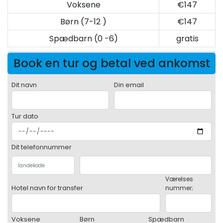
Voksene
€147
Børn (7-12 )
€147
Spædbarn (0 -6)
gratis
Book en tur og betal ved ankomst
Dit navn
Din email
Tur dato
Dit telefonnummer
Værelses
Hotel navn for transfer
nummer;
Voksene
Børn
Spædbarn