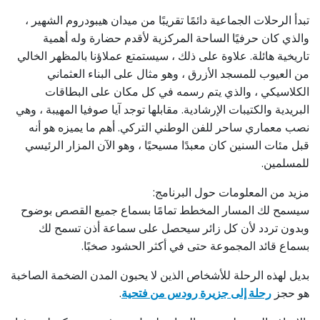
تبدأ الرحلات الجماعية دائمًا تقريبًا من ميدان هيبودروم الشهير ،
والذي كان حرفيًا الساحة المركزية لأقدم حضارة وله أهمية
تاريخية هائلة. علاوة على ذلك ، سيستمتع عملاؤنا بالمظهر الخالي
من العيوب للمسجد الأزرق ، وهو مثال على البناء العثماني
الكلاسيكي ، والذي يتم رسمه في كل مكان على البطاقات
البريدية والكتيبات الإرشادية. مقابلها توجد آيا صوفيا المهيبة ، وهي
نصب معماري ساحر للفن الوطني التركي. أهم ما يميزه هو أنه
قبل مئات السنين كان معبدًا مسيحيًا ، وهو الآن المزار الرئيسي
للمسلمين.
مزيد من المعلومات حول البرنامج:
سيسمح لك المسار المخطط تمامًا بسماع جميع القصص بوضوح
وبدون تردد لأن كل زائر سيحصل على سماعة أذن تسمح لك
بسماع قائد المجموعة حتى في أكثر الحشود صخبًا.
بديل لهذه الرحلة للأشخاص الذين لا يحبون المدن الضخمة الصاخبة
هو حجز
رحلة إلى جزيرة رودس من فتحية
.