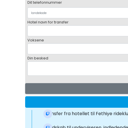
Dit telefonnummer
Hotel navn for transfer
Voksene
Din besked
Transfer fra hotellet til Fethiye ridek
Kendskab til underviseren, indledende