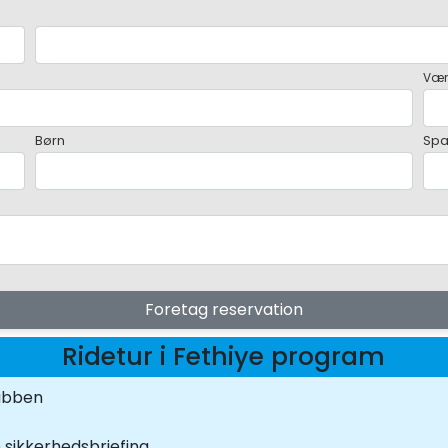
Vær
Børn
Sp
Foretag reservation
Ridetur i Fethiye program
lubben
 sikkerhedsbriefing