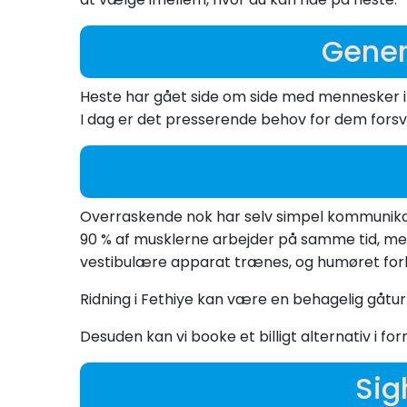
Gener
Heste har gået side om side med mennesker i l
I dag er det presserende behov for dem for
Overraskende nok har selv simpel kommunikati
90 % af musklerne arbejder på samme tid, mens
vestibulære apparat trænes, og humøret for
Ridning i Fethiye kan være en behagelig gåtur f
Desuden kan vi booke et billigt alternativ i fo
Sig