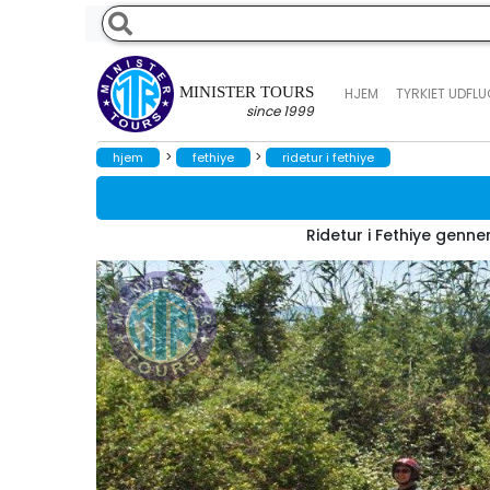
MINISTER TOURS
HJEM
TYRKIET UDFL
since 1999
>
>
hjem
fethiye
ridetur i fethiye
Ridetur i Fethiye genne