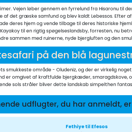
imer. Vejen løber gennem en fyrrelund fra Hisaronu til d
de af det græske samfund og blev kaldt Lebessos. Efter a
rlade deres hjem og vende tilbage til deres historiske hje
 Kayakoy til en rigtig spøgelseslandsby, forresten, nu be
 vandre sammen med ruinerne, nyde bjergluften og den smu
esafari på den blå lagunes
ts smukkeste område - Oludeniz, og der er virkelig noget a
d er omgivet af kraftfulde bjergkæder, smaragdskove, og 
ående sols stråler bliver dette landskab simpelthen fantas
nende udflugter, du har anmeldt, er
Fethiye til Efesos