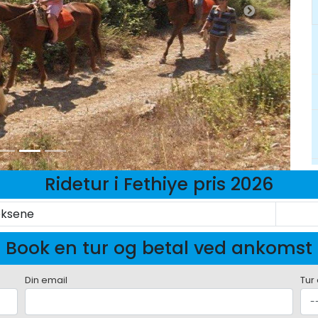
Ridetur i Fethiye pris 2026
ksene
Book en tur og betal ved ankomst
Din email
Tur