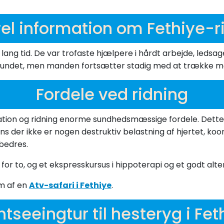
el information om Fethiye-r
ang tid. De var trofaste hjælpere i hårdt arbejde, ledsa
svundet, men manden fortsætter stadig med at trække mo
Fordele ved ridning
on og ridning enorme sundhedsmæssige fordele. Dette er 
 der ikke er nogen destruktiv belastning af hjertet, koor
bedres.
or to, og et ekspresskursus i hippoterapi og et godt altern
rm af en
Atv-safari i Fethiye
.
htseeingtur til hesteryg i Fet