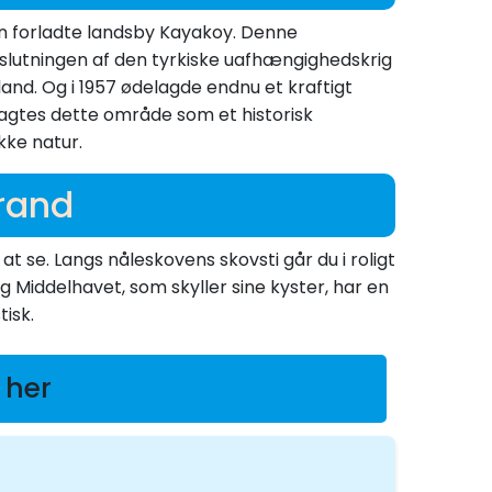
en forladte landsby Kayakoy. Denne
fslutningen af den tyrkiske uafhængighedskrig
mland. Og i 1957 ødelagde endnu et kraftigt
tragtes dette område som et historisk
kke natur.
trand
t se. Langs nåleskovens skovsti går du i roligt
Middelhavet, som skyller sine kyster, har en
tisk.
 her