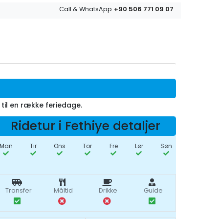
+90 506 771 09 07
Call & WhatsApp
 til en række feriedage.
Ridetur i Fethiye detaljer
Man
Tir
Ons
Tor
Fre
Lør
Søn
Transfer
Måltid
Drikke
Guide