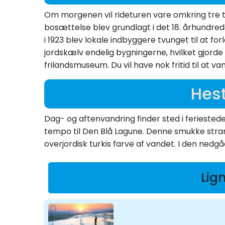
Om morgenen vil rideturen vare omkring tre t
bosættelse blev grundlagt i det 18. århundre
i 1923 blev lokale indbyggere tvunget til at fo
jordskælv endelig bygningerne, hvilket gjorde
frilandsmuseum. Du vil have nok fritid til at
Hest
Dag- og aftenvandring finder sted i feriestede
tempo til Den Blå Lagune. Denne smukke stran
overjordisk turkis farve af vandet. I den nedg
Lig