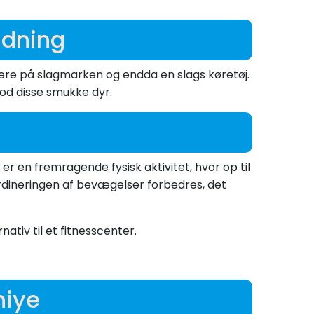
idning
gere på slagmarken og endda en slags køretøj.
d disse smukke dyr.
en fremragende fysisk aktivitet, hvor op til
dineringen af ​​bevægelser forbedres, det
ativ til et fitnesscenter.
hiye