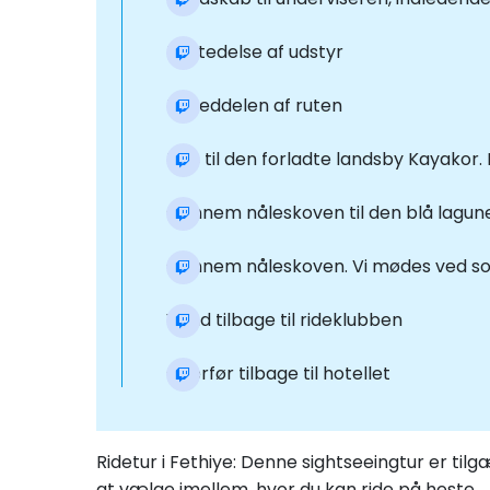
Udstedelse af udstyr
Hoveddelen af ruten
Rejs til den forladte landsby Kayakor
Gennem nåleskoven til den blå lagune
Gennem nåleskoven. Vi mødes ved sol
Vend tilbage til rideklubben
Overfør tilbage til hotellet
Ridetur i Fethiye: Denne sightseeingtur er til
at vælge imellem, hvor du kan ride på heste.