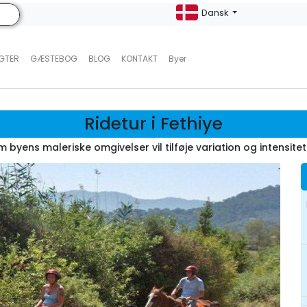
Dansk
UGTER
GÆSTEBOG
BLOG
KONTAKT
Byer
Ridetur i Fethiye
m byens maleriske omgivelser vil tilføje variation og intensitet