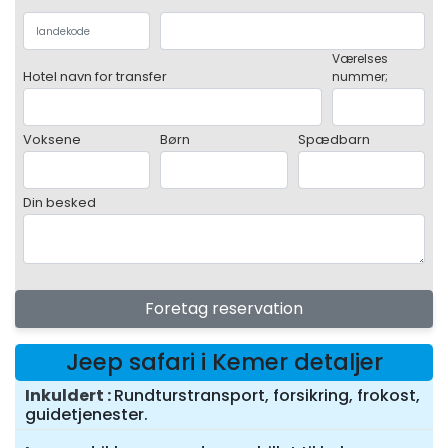
Værelses
Hotel navn for transfer
nummer;
Voksene
Børn
Spædbarn
Din besked
Foretag reservation
Jeep safari i Kemer detaljer
Inkuldert
Rundturstransport, forsikring, frokost,
guidetjenester.