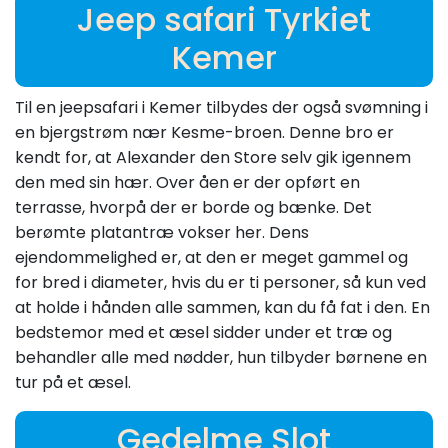
Jeep safari Tyrkiet
Kemer
Til en jeepsafari i Kemer tilbydes der også svømning i
en bjergstrøm nær Kesme-broen. Denne bro er
kendt for, at Alexander den Store selv gik igennem
den med sin hær. Over åen er der opført en
terrasse, hvorpå der er borde og bænke. Det
berømte platantræ vokser her. Dens
ejendommelighed er, at den er meget gammel og
for bred i diameter, hvis du er ti personer, så kun ved
at holde i hånden alle sammen, kan du få fat i den. En
bedstemor med et æsel sidder under et træ og
behandler alle med nødder, hun tilbyder børnene en
tur på et æsel.
Gedelme Slot