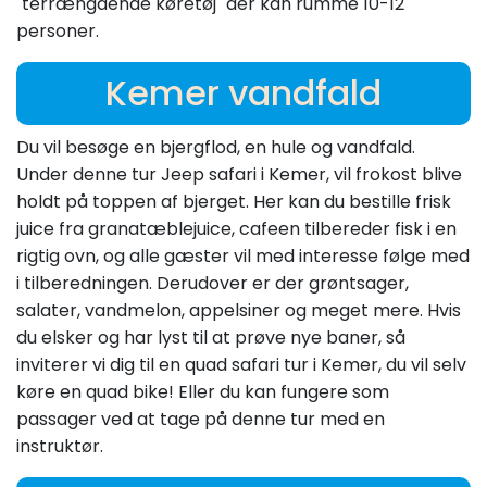
"terrængående køretøj" der kan rumme 10-12
personer.
Kemer vandfald
Du vil besøge en bjergflod, en hule og vandfald.
Under denne tur Jeep safari i Kemer, vil frokost blive
holdt på toppen af bjerget. Her kan du bestille frisk
juice fra granatæblejuice, cafeen tilbereder fisk i en
rigtig ovn, og alle gæster vil med interesse følge med
i tilberedningen. Derudover er der grøntsager,
salater, vandmelon, appelsiner og meget mere. Hvis
du elsker og har lyst til at prøve nye baner, så
inviterer vi dig til en quad safari tur i Kemer, du vil selv
køre en quad bike! Eller du kan fungere som
passager ved at tage på denne tur med en
instruktør.