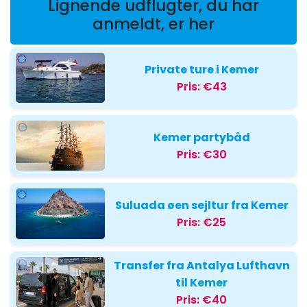
Lignende udflugter, du har
anmeldt, er her
Private ture i Kemer
Pris:
€43
Kemer partybåd
Pris:
€30
Suluada øen sejltur fra Kemer
Pris:
€25
Transfer fra Antalya Lufthavn
til Kemer
Pris:
€40