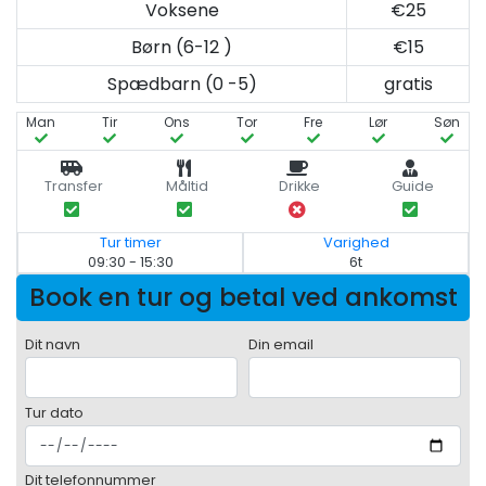
Voksene
€25
Børn (6-12 )
€15
Spædbarn (0 -5)
gratis
Man
Tir
Ons
Tor
Fre
Lør
Søn
Transfer
Måltid
Drikke
Guide
Tur timer
Varighed
09:30 - 15:30
6t
Book en tur og betal ved ankomst
Dit navn
Din email
Tur dato
Dit telefonnummer