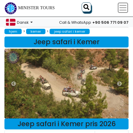
MINISTER TOURS
+90 506 771 09 07
Dansk
Call & WhatsApp
>
>
hjem
kemer
jeep safari i kemer
Jeep safari i Kemer
Jeep safari i Kemer pris 2026