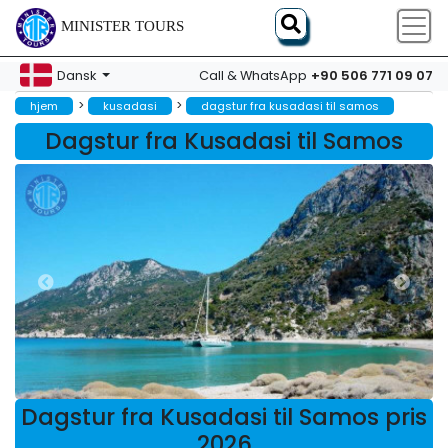
MINISTER TOURS
+90 506 771 09 07
Dansk
Call & WhatsApp
>
>
hjem
kusadasi
dagstur fra kusadasi til samos
Dagstur fra Kusadasi til Samos
Dagstur fra Kusadasi til Samos pris
2026