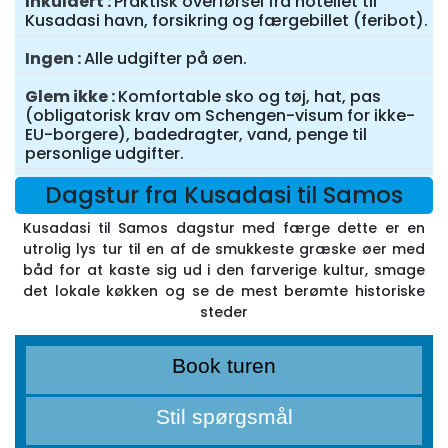
Inkuldert
Praktisk overførsel fra hotellet til
Kusadasi havn, forsikring og færgebillet (feribot).
Ingen
Alle udgifter på øen.
Glem ikke
Komfortable sko og tøj, hat, pas
(obligatorisk krav om Schengen-visum for ikke-
EU-borgere), badedragter, vand, penge til
personlige udgifter.
Dagstur fra Kusadasi til Samos
Kusadasi til Samos dagstur med færge dette er en
utrolig lys tur til en af de smukkeste græske øer med
båd for at kaste sig ud i den farverige kultur, smage
det lokale køkken og se de mest berømte historiske
steder
Book turen
Stil spørgsmål