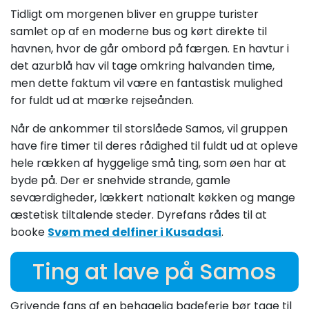
Tidligt om morgenen bliver en gruppe turister
samlet op af en moderne bus og kørt direkte til
havnen, hvor de går ombord på færgen. En havtur i
det azurblå hav vil tage omkring halvanden time,
men dette faktum vil være en fantastisk mulighed
for fuldt ud at mærke rejseånden.
Når de ankommer til storslåede Samos, vil gruppen
have fire timer til deres rådighed til fuldt ud at opleve
hele rækken af hyggelige små ting, som øen har at
byde på. Der er snehvide strande, gamle
seværdigheder, lækkert nationalt køkken og mange
æstetisk tiltalende steder. Dyrefans rådes til at
booke
Svøm med delfiner i Kusadasi
.
Ting at lave på Samos
Grivende fans af en behagelig badeferie bør tage til