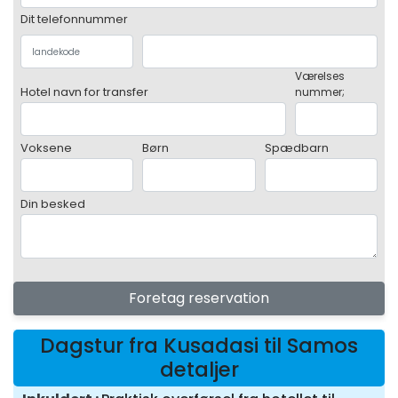
Dit telefonnummer
Værelses
Hotel navn for transfer
nummer;
Voksene
Børn
Spædbarn
Din besked
Foretag reservation
Dagstur fra Kusadasi til Samos
detaljer