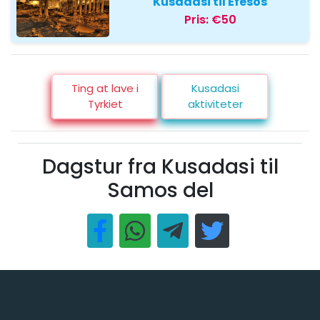
Kusadasi til Efesos
Pris:
€50
Ting at lave i
Kusadasi
Tyrkiet
aktiviteter
Dagstur fra Kusadasi til
Samos del