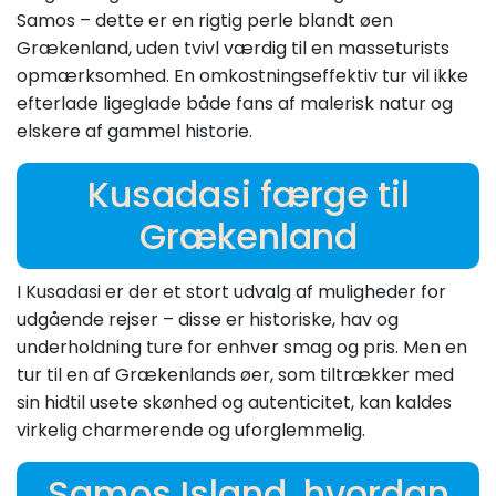
Samos – dette er en rigtig perle blandt øen
Grækenland, uden tvivl værdig til en masseturists
opmærksomhed. En omkostningseffektiv tur vil ikke
efterlade ligeglade både fans af malerisk natur og
elskere af gammel historie.
Kusadasi færge til
Grækenland
I Kusadasi er der et stort udvalg af muligheder for
udgående rejser – disse er historiske, hav og
underholdning ture for enhver smag og pris. Men en
tur til en af Grækenlands øer, som tiltrækker med
sin hidtil usete skønhed og autenticitet, kan kaldes
virkelig charmerende og uforglemmelig.
Samos Island, hvordan