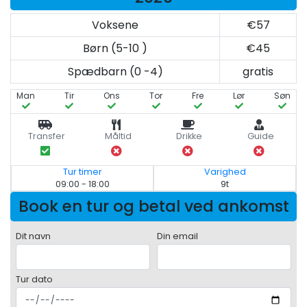
Voksene
€57
Børn (5-10 )
€45
Spædbarn (0 -4)
gratis
Man
Tir
Ons
Tor
Fre
Lør
Søn
Transfer
Måltid
Drikke
Guide
Tur timer
Varighed
09:00 - 18:00
9t
Book en tur og betal ved ankomst
Dit navn
Din email
Tur dato