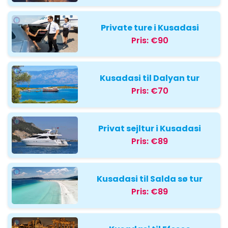
Private ture i Kusadasi
Pris:
€90
Kusadasi til Dalyan tur
Pris:
€70
Privat sejltur i Kusadasi
Pris:
€89
Kusadasi til Salda sø tur
Pris:
€89