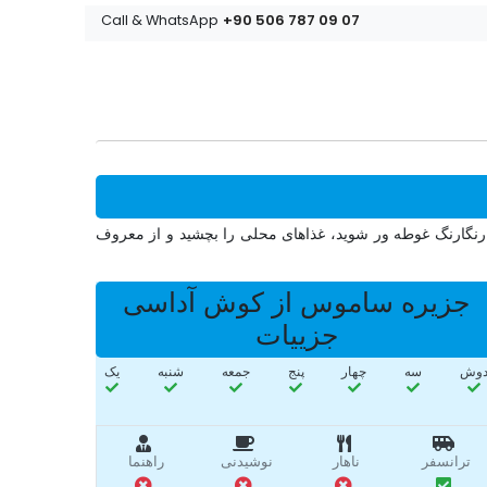
+90 506 787 09 07
Call & WhatsApp
رنگارنگ غوطه ور شوید، غذاهای محلی را بچشید و از معروف
جزیره ساموس از کوش آداسی
جزییات
وش
سه‌
چهار
پنج
جمعه
شنبه
یک
ترانسفر
ناهار
نوشیدنی
راهنما