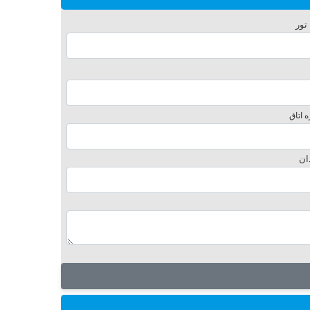
 تور
 اتاق
ان