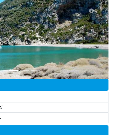
ق
کو
ن