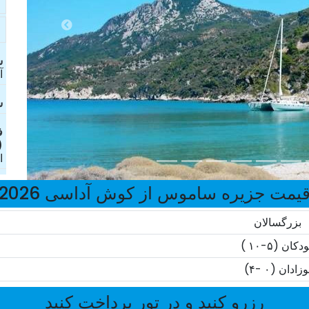
ش
آ
ش
ف
(
ا
یمت جزیره ساموس از کوش آداسی 2026
بزرگسالان
دکان (۵-۱۰ )
وزادان (۰ -۴)
رزرو کنید و در تور پرداخت کنید