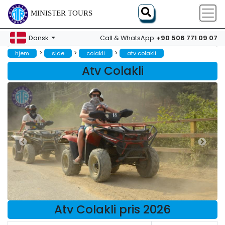
MINISTER TOURS
+90 506 771 09 07
Dansk
Call & WhatsApp
>
>
>
hjem
side
colakli
atv colakli
Atv Colakli
Atv Colakli pris 2026