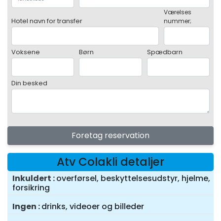
Værelses
Hotel navn for transfer
nummer;
Voksene
Børn
Spædbarn
Din besked
Foretag reservation
Atv Colakli detaljer
Inkuldert
overførsel, beskyttelsesudstyr, hjelme,
forsikring
Ingen
drinks, videoer og billeder