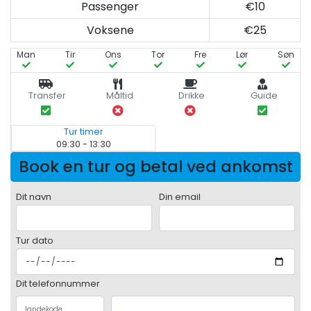
Passenger
€10
Voksene
€25
Man
Tir
Ons
Tor
Fre
Lør
Søn
Transfer
Måltid
Drikke
Guide
Tur timer
09:30 - 13:30
Book en tur og betal ved ankomst
Dit navn
Din email
Tur dato
Dit telefonnummer