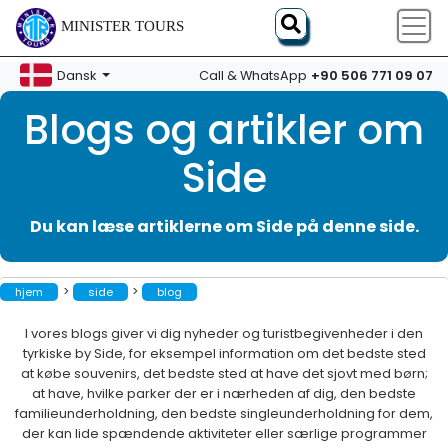
MINISTER TOURS
+90 506 771 09 07
Dansk
Call & WhatsApp
Blogs og artikler om
Side
Du kan læse artiklerne om Side på denne side.
>
>
hjem
side
blog
I vores blogs giver vi dig nyheder og turistbegivenheder i den
tyrkiske by Side, for eksempel information om det bedste sted
at købe souvenirs, det bedste sted at have det sjovt med børn;
at have, hvilke parker der er i nærheden af ​​dig, den bedste
familieunderholdning, den bedste singleunderholdning for dem,
der kan lide spændende aktiviteter eller særlige programmer