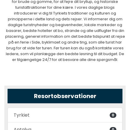
for brude og gomme, for at fejre dit bryllup, og historiske
turistattraktioner for dine kære. I vores daglige blogs
introducerer vi dig til Tyrkiets traditioner og kulturen og
principperne i dette land og dets rejser. Vi informerer dig om
daglige turistnyheder og begivenheder, lokale markeder og
basarer, bedste hoteller at bo, strande og alle udflugter fra din
placering, generel information om det bedste tidspunkt at rejse
på en ferie i Side, byklimaet og andre ting, som alle turist har
brug for at vide før turen. Før turen kan du også kontakte vores
ledere, som vil planlægge den bedste løsning til dit budget. De
er tilgængelige 24/7 for at besvare alle dine spørgsmål.
Resortobservationer
Tyrkiet
0
Antalya
0