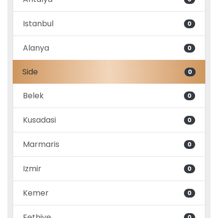
Istanbul
0
Alanya
0
Side
0
Belek
0
Kusadasi
0
Marmaris
0
Izmir
0
Kemer
0
Fethiye
0