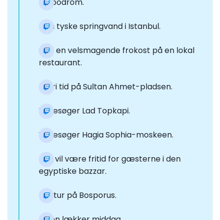
Hippodrom.
Den tyske springvand i Istanbul.
Spis en velsmagende frokost på en lokal
restaurant.
Til fri tid på Sultan Ahmet-pladsen.
Vi besøger Lad Topkapi.
Vi besøger Hagia Sophia-moskeen.
Der vil være fritid for gæsterne i den
egyptiske bazzar.
Bådtur på Bosporus.
Få en lækker middag.