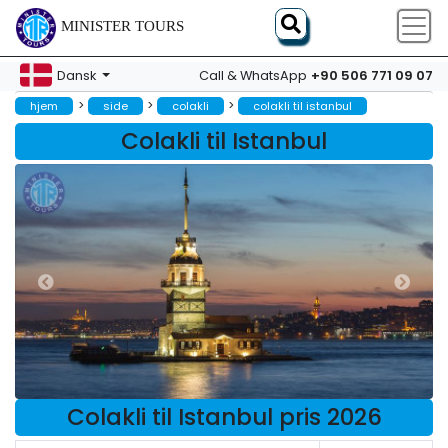
MINISTER TOURS
+90 506 771 09 07
Dansk
Call & WhatsApp
>
>
>
hjem
side
colakli
colakli til istanbul
Colakli til Istanbul
Colakli til Istanbul pris 2026