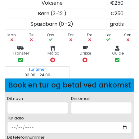
Voksene
€250
Børn (3-12 )
€250
Spædbarn (0 -2)
gratis
Man
Tir
Ons
Tor
Fre
Lør
Søn
Transfer
Måltid
Drikke
Guide
Tur timer
03:00 - 24:00
Book en tur og betal ved ankomst
Dit navn
Din email
Tur dato
Dit telefonnummer