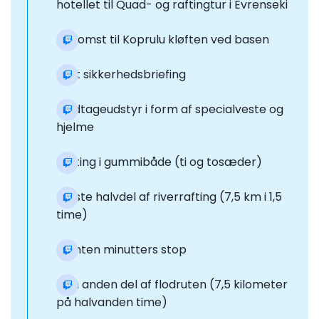
hotellet til Quad- og raftingtur i Evrenseki
Ankomst til Koprulu kløften ved basen
Kort sikkerhedsbriefing
Modtageudstyr i form af specialveste og
hjelme
Rafting i gummibåde (ti og tosæder)
Første halvdel af riverrafting (7,5 km i 1,5
time)
Femten minutters stop
Den anden del af flodruten (7,5 kilometer
på halvanden time)