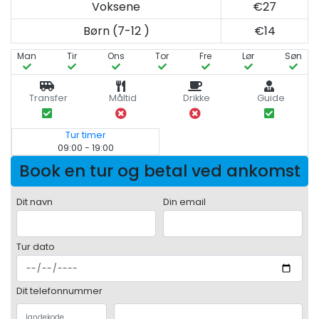
Voksene
€27
Børn (7-12 )
€14
Man
Tir
Ons
Tor
Fre
Lør
Søn
Transfer
Måltid
Drikke
Guide
Tur timer
09:00 - 19:00
Book en tur og betal ved ankomst
Dit navn
Din email
Tur dato
Dit telefonnummer