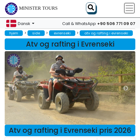
MINISTER TOURS
+90 506 771 09 07
Dansk
Call & WhatsApp
>
>
>
hjem
side
evrenseki
atv og rafting i evrenseki
Atv og rafting i Evrenseki
Atv og rafting i Evrenseki pris 2026