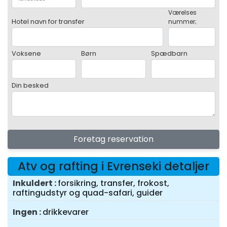
Værelses
Hotel navn for transfer
nummer;
Voksene
Børn
Spædbarn
Din besked
Foretag reservation
Atv og rafting i Evrenseki detaljer
Inkuldert
forsikring, transfer, frokost,
raftingudstyr og quad-safari, guider
Ingen
drikkevarer