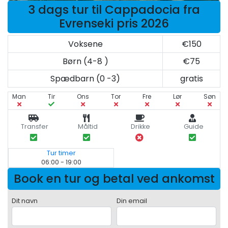
3 dags tur til Cappadocia fra
Evrenseki pris 2026
Voksene
€150
Børn (4-8 )
€75
Spædbarn (0 -3)
gratis
Man
Tir
Ons
Tor
Fre
Lør
Søn
Transfer
Måltid
Drikke
Guide
Tur timer
06:00 - 19:00
Book en tur og betal ved ankomst
Dit navn
Din email