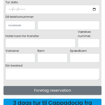
Tur dato
Dit telefonnummer
Værelses
Hotel navn for transfer
nummer;
Voksene
Børn
Spædbarn
Din besked
Foretag reservation
3 dags tur til Cappadocia fra