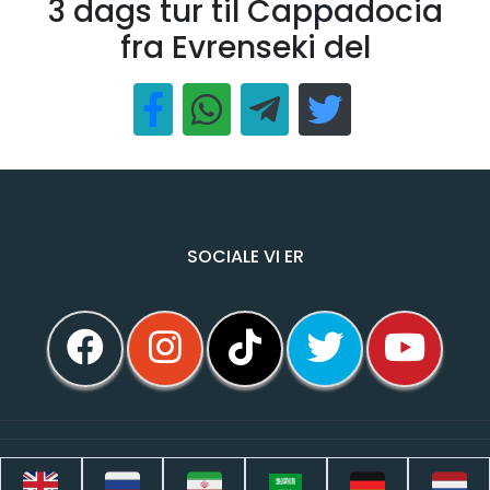
3 dags tur til Cappadocia
fra Evrenseki del
SOCIALE VI ER