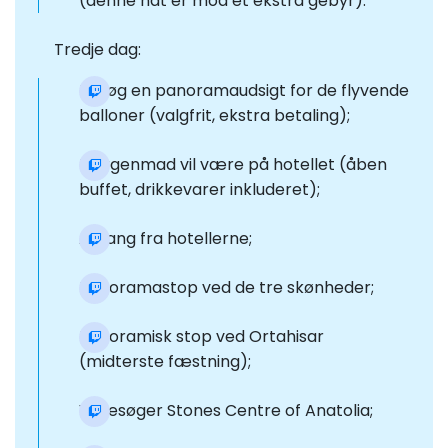
(denne nat er mod et ekstra gebyr).
Tredje dag:
Besøg en panoramaudsigt for de flyvende
balloner (valgfrit, ekstra betaling);
Morgenmad vil være på hotellet (åben
buffet, drikkevarer inkluderet);
Afgang fra hotellerne;
Panoramastop ved de tre skønheder;
Panoramisk stop ved Ortahisar
(midterste fæstning);
Vi besøger Stones Centre of Anatolia;