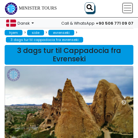
MINISTER TOURS
+90 506 771 09 07
Dansk
Call & WhatsApp
>
>
>
hjem
side
evrenseki
3 dags tur til cappadocia fra evrenseki
3 dags tur til Cappadocia fra
Evrenseki