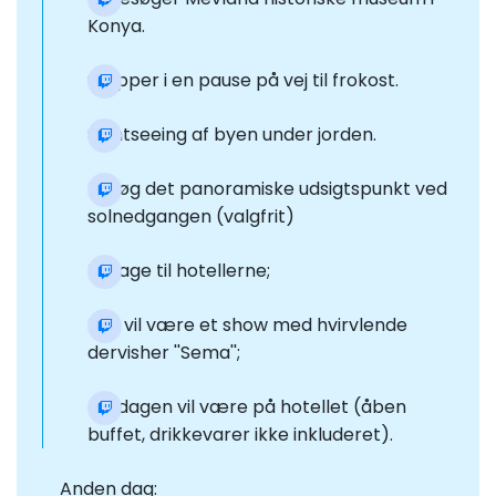
Konya.
Stopper i en pause på vej til frokost.
Sightseeing af byen under jorden.
Besøg det panoramiske udsigtspunkt ved
solnedgangen (valgfrit)
Tilbage til hotellerne;
Der vil være et show med hvirvlende
dervisher ''Sema'';
Middagen vil være på hotellet (åben
buffet, drikkevarer ikke inkluderet).
Anden dag: