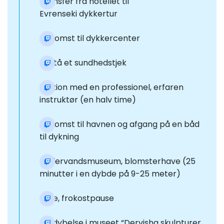
Transfer fra hotellet til
Evrenseki dykkertur
Ankomst til dykkercenter
Bestå et sundhedstjek
Lektion med en professionel, erfaren
instruktør (en halv time)
Ankomst til havnen og afgang på en båd
til dykning
Undervandsmuseum, blomsterhave (25
minutter i en dybde på 9-25 meter)
Hvile, frokostpause
Fordybelse i museet “Dervisha skulpturer