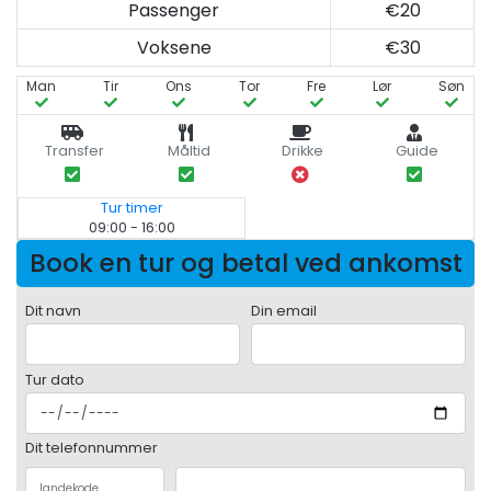
Passenger
€20
Voksene
€30
Man
Tir
Ons
Tor
Fre
Lør
Søn
Transfer
Måltid
Drikke
Guide
Tur timer
09:00 - 16:00
Book en tur og betal ved ankomst
Dit navn
Din email
Tur dato
Dit telefonnummer