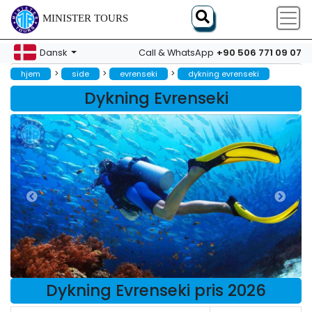
MINISTER TOURS
+90 506 771 09 07
Dansk
Call & WhatsApp
>
>
>
hjem
side
evrenseki
dykning evrenseki
Dykning Evrenseki
Dykning Evrenseki pris 2026