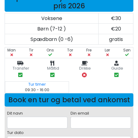
pris 2026
Voksene
€30
Børn (7-12 )
€20
Spædbarn (0 -6)
gratis
Man
Tir
Ons
Tor
Fre
Lør
Søn
Transfer
Måltid
Drikke
Guide
Tur timer
09:30 - 16:00
Book en tur og betal ved ankomst
Dit navn
Din email
Tur dato