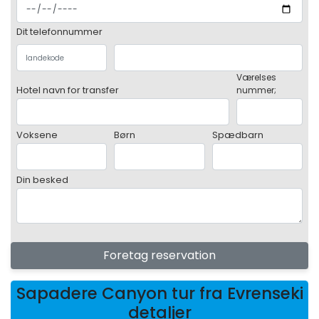
Dit telefonnummer
Værelses
Hotel navn for transfer
nummer;
Voksene
Børn
Spædbarn
Din besked
Foretag reservation
Sapadere Canyon tur fra Evrenseki
detaljer