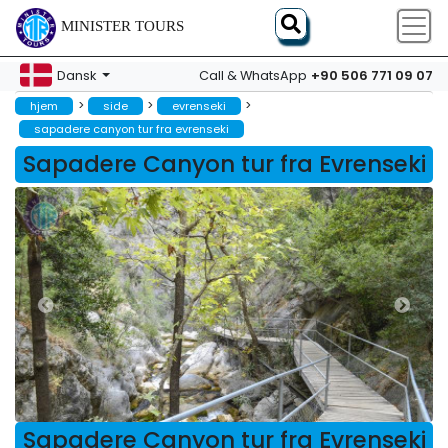
MINISTER TOURS
+90 506 771 09 07
Dansk
Call & WhatsApp
>
>
>
hjem
side
evrenseki
sapadere canyon tur fra evrenseki
Sapadere Canyon tur fra Evrenseki
Sapadere Canyon tur fra Evrenseki